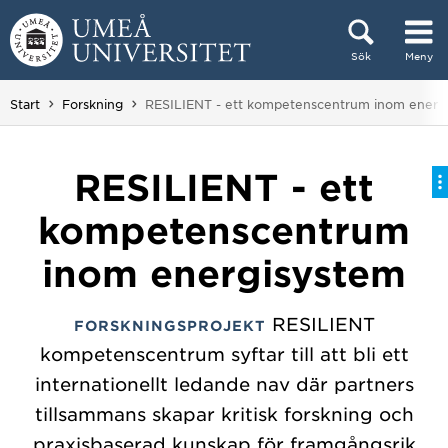
Hoppa direkt till innehållet
Sök
Meny
Huvudmenyn dold.
Du är här:
Start
Forskning
RESILIENT - ett kompetenscentrum inom energ
RESILIENT - ett
kompetenscentrum
inom energisystem
RESILIENT
FORSKNINGSPROJEKT
kompetenscentrum syftar till att bli ett
internationellt ledande nav där partners
tillsammans skapar kritisk forskning och
praxisbaserad kunskap för framgångsrik