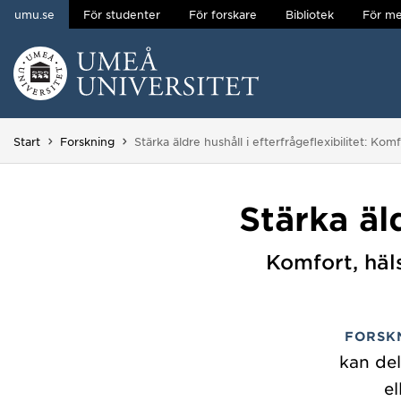
umu.se
För studenter
För forskare
Bibliotek
För me
Hoppa direkt till innehållet
Huvudmenyn dold.
Du är här:
Start
Forskning
Stärka äldre hushåll i efterfrågeflexibilitet: Ko
Stärka äld
Komfort, häl
FORSK
kan del
e