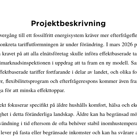
Projektbeskrivning
vergång till ett fossilfritt energisystem kräver mer efterfrågefle
onkreta tariffutformningen är under förändring. I mars 2026 
 kravet på att alla elnätsföretag skulle införa effektbaserade ta
imarknadsinspektionen i uppdrag att ta fram en ny modell. Sa
fektbaserade tariffer fortfarande i delar av landet, och olika f
er, flexibilitetsprogram och efterfrågerespons kommer även fra
ga för att minska effekttoppar.
ekt fokuserar specifikt på äldre hushålls komfort, hälsa och 
het i detta föränderliga landskap. Äldre kan ha begränsad möj
nvändning i tid eftersom de ofta behöver stabil inomhustempera
 lever på fasta eller begränsade inkomster och kan ha svårare a