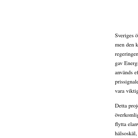
Sveriges ö
men den k
regeringen
gav Energ
används ef
prissignal
vara vikti
Detta proj
överkomlig
flytta ela
hälsoskäl,