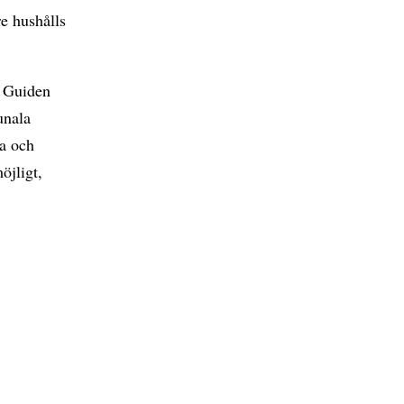
re hushålls
. Guiden
unala
ga och
öjligt,