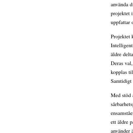
använda di
projektet 
uppfattar 
Projektet 
Intelligen
äldre delt
Deras val
kopplas t
Samtidigt 
Med stöd 
sårbarhets
ensamståe
ett äldre 
använder ä