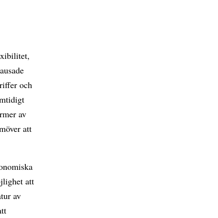
xibilitet,
pausade
riffer och
mtidigt
ormer av
möver att
ekonomiska
lighet att
tur av
tt