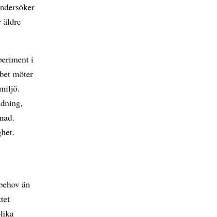
 undersöker
r äldre
periment i
bbet möter
mmiljö.
ndning,
tnad.
ghet.
 behov än
tet
lika