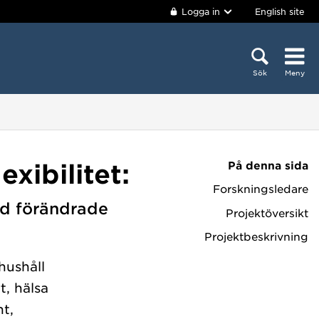
Logga in
English site
Sök
Meny
På denna sida
exibilitet:
Forskningsledare
id förändrade
Projektöversikt
Projektbeskrivning
hushåll
t, hälsa
t,