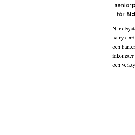
seniorp
för äl
När elsyst
av nya tar
och hanter
inkomster 
och verkty