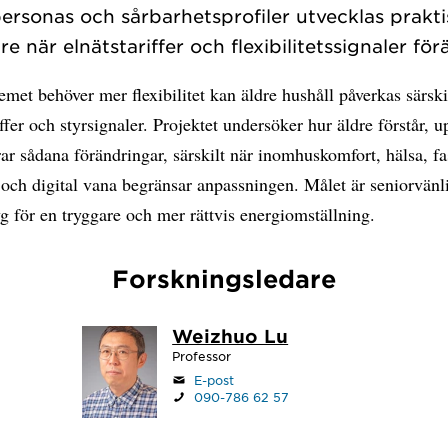
ersonas och sårbarhetsprofiler utvecklas prakt
dre när elnätstariffer och flexibilitetssignaler för
emet behöver mer flexibilitet kan äldre hushåll påverkas särskil
iffer och styrsignaler. Projektet undersöker hur äldre förstår, u
ar sådana förändringar, särskilt när inomhuskomfort, hälsa, fa
och digital vana begränsar anpassningen. Målet är seniorvänl
g för en tryggare och mer rättvis energiomställning.
Forskningsledare
Weizhuo Lu
Professor
E-post
090-786 62 57