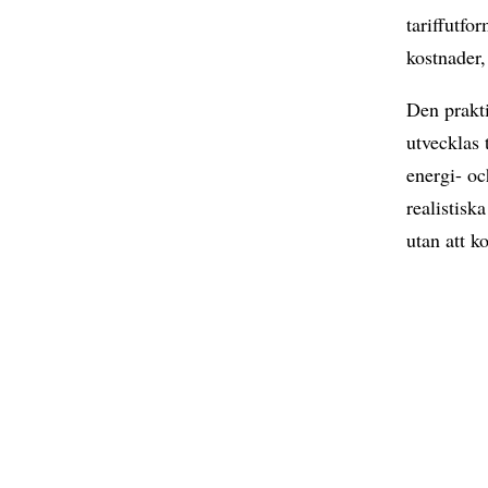
tariffutfo
kostnader,
Den prakti
utvecklas
energi- oc
realistisk
utan att 