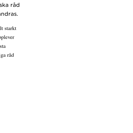
iska råd
ändras.
t starkt
pplever
sta
iga råd