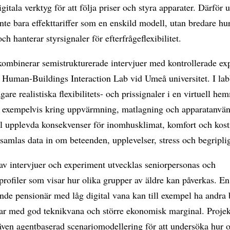
gitala verktyg för att följa priser och styra apparater. Därför
inte bara effekttariffer som en enskild modell, utan bredare hu
och hanterar styrsignaler för efterfrågeflexibilitet.
kombinerar semistrukturerade intervjuer med kontrollerade ex
t Human-Buildings Interaction Lab vid Umeå universitet. I la
agare realistiska flexibilitets- och prissignaler i en virtuell he
, exempelvis kring uppvärmning, matlagning och apparatanvä
ill upplevda konsekvenser för inomhusklimat, komfort och kos
samlas data in om beteenden, upplevelser, stress och begripli
av intervjuer och experiment utvecklas seniorpersonas och
profiler som visar hur olika grupper av äldre kan påverkas. En
nde pensionär med låg digital vana kan till exempel ha andra
par med god teknikvana och större ekonomisk marginal. Projek
ven agentbaserad scenariomodellering för att undersöka hur o