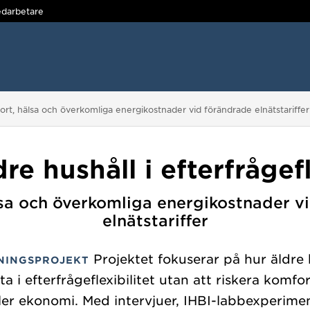
darbetare
mfort, hälsa och överkomliga energikostnader vid förändrade elnätstariffer
re hushåll i efterfrågefl
sa och överkomliga energikostnader v
elnätstariffer
Projektet fokuserar på hur äldre 
NINGSPROJEKT
ta i efterfrågeflexibilitet utan att riskera komfor
ller ekonomi. Med intervjuer, IHBI-labbexperimen