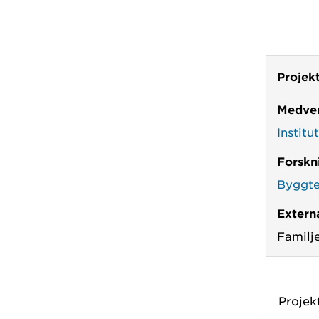
Projek
Medver
Institu
Forskn
Byggte
Externa
Familj
Proje