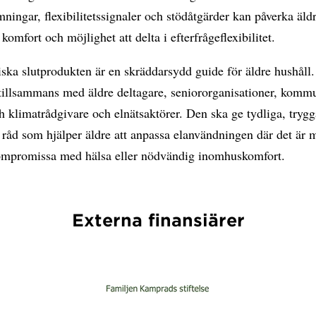
rmningar, flexibilitetssignaler och stödåtgärder kan påverka äld
 komfort och möjlighet att delta i efterfrågeflexibilitet.
ska slutprodukten är en skräddarsydd guide för äldre hushåll
 tillsammans med äldre deltagare, seniororganisationer, komm
h klimatrådgivare och elnätsaktörer. Den ska ge tydliga, tryg
a råd som hjälper äldre att anpassa elanvändningen där det är m
kompromissa med hälsa eller nödvändig inomhuskomfort.
Externa finansiärer