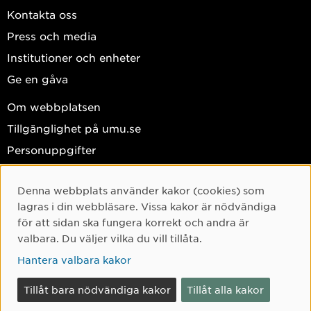
Kontakta oss
Press och media
Institutioner och enheter
Ge en gåva
Om webbplatsen
Tillgänglighet på umu.se
Personuppgifter
Hantera kakor
Denna webbplats använder kakor (cookies) som
Facebook
Cookie-samtycke
lagras i din webbläsare. Vissa kakor är nödvändiga
Instagram
för att sidan ska fungera korrekt och andra är
valbara. Du väljer vilka du vill tillåta.
TikTok
Hantera valbara kakor
Youtube
LinkedIn
Tillåt bara nödvändiga kakor
Tillåt alla kakor