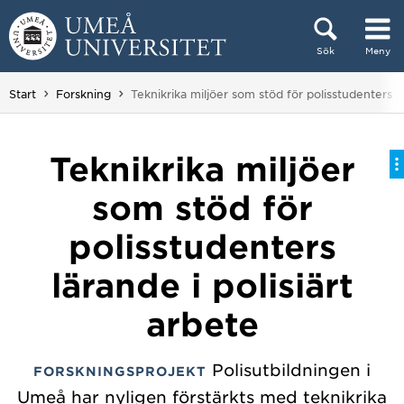
Hoppa direkt till innehållet
Sök
Meny
Huvudmenyn dold.
Du är här:
Start
Forskning
Teknikrika miljöer som stöd för polisstudenters lä
Teknikrika miljöer
som stöd för
polisstudenters
lärande i polisiärt
arbete
Polisutbildningen i
FORSKNINGSPROJEKT
Umeå har nyligen förstärkts med teknikrika