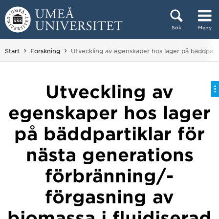
Hoppa direkt till innehållet
Sök
Meny
Huvudmenyn dold.
Du är här:
Start
Forskning
Utveckling av egenskaper hos lager på bäddpartik
Utveckling av
egenskaper hos lager
på bäddpartiklar för
nästa generations
förbränning/-
förgasning av
biomassa i fluidiserad