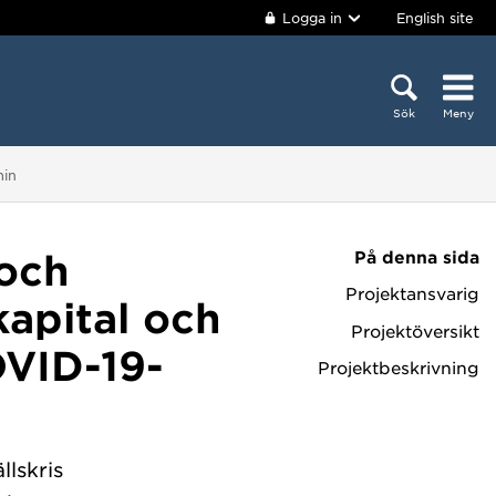
Logga in
English site
Sök
Meny
min
På denna sida
 och
Projektansvarig
kapital och
Projektöversikt
OVID-19-
Projektbeskrivning
lskris