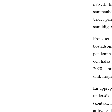
nätverk, t
sammanhål
Under pan
samtidigt 
Projektet 
bostadsomr
pandemin.
och hälsa 
2020, stra
unik möjli
En upprepa
undersöka
(kontakt,
attityder 