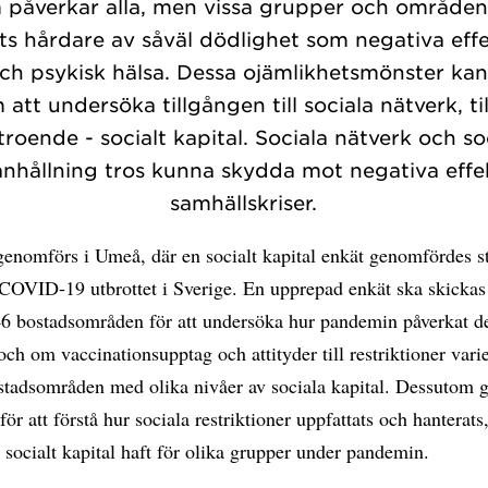
 påverkar alla, men vissa grupper och områden
s hårdare av såväl dödlighet som negativa eff
och psykisk hälsa. Dessa ojämlikhetsmönster kan
att undersöka tillgången till sociala nätverk, til
troende - socialt kapital. Sociala nätverk och so
hållning tros kunna skydda mot negativa effe
samhällskriser.
genomförs i Umeå, där en socialt kapital enkät genomfördes s
 COVID-19 utbrottet i Sverige. En upprepad enkät ska skickas u
46 bostadsområden för att undersöka hur pandemin påverkat de
 och om vaccinationsupptag och attityder till restriktioner vari
stadsområden med olika nivåer av sociala kapital. Dessutom
 för att förstå hur sociala restriktioner uppfattats och hanterats
l socialt kapital haft för olika grupper under pandemin.