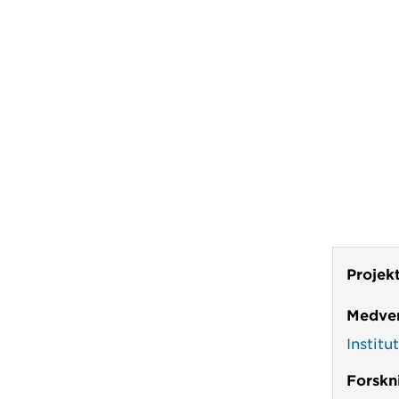
Projek
Medver
Institu
Forskn