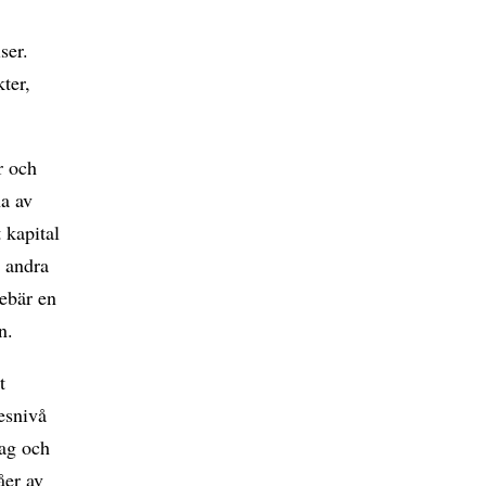
ser.
ter,
r och
na av
 kapital
n andra
nebär en
n.
t
esnivå
tag och
åer av