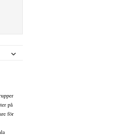
rupper
ter på
are för
ala