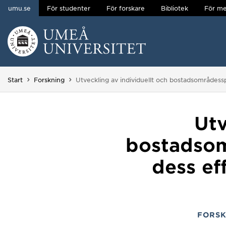
umu.se
För studenter
För forskare
Bibliotek
För me
Hoppa direkt till innehållet
Huvudmenyn dold.
Du är här:
Start
Forskning
Utveckling av individuellt och bostadsområdess
Utv
bostadsomr
dess ef
FORSK