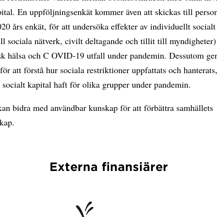
pital. En uppföljningsenkät kommer även att skickas till pers
020 års enkät, för att undersöka effekter av individuellt socialt
ill sociala nätverk, civilt deltagande och tillit till myndigheter
sk hälsa och C OVID-19 utfall under pandemin. Dessutom ge
 för att förstå hur sociala restriktioner uppfattats och hanterats
l socialt kapital haft för olika grupper under pandemin.
kan bidra med användbar kunskap för att förbättra samhällets
skap.
Externa finansiärer