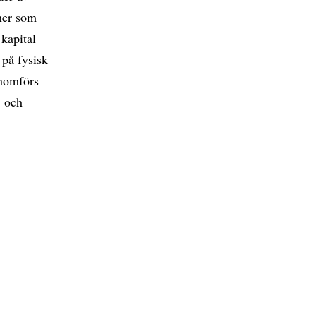
oner som
 kapital
) på fysisk
nomförs
, och