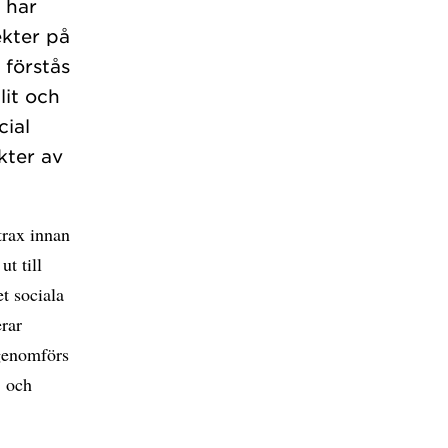
 har
ekter på
 förstås
lit och
cial
kter av
trax innan
t till
t sociala
erar
 genomförs
, och