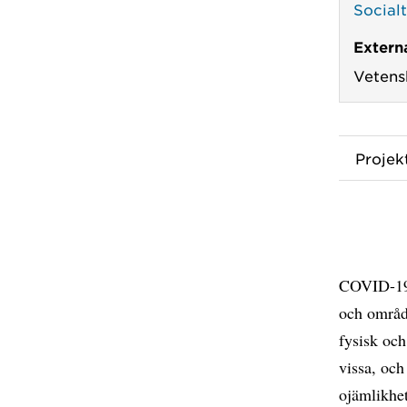
Social
Externa
Vetens
Proje
COVID-19 
och område
fysisk och
vissa, och
ojämlikhet