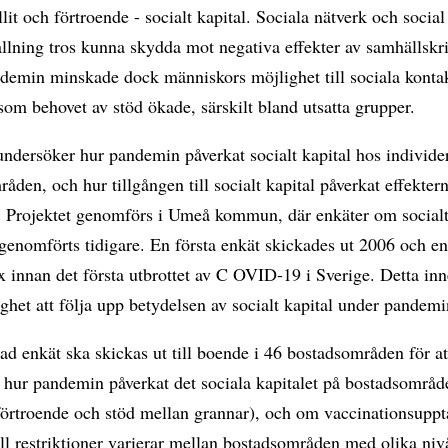
illit och förtroende - socialt kapital. Sociala nätverk och social
lning tros kunna skydda mot negativa effekter av samhällskri
demin minskade dock människors möjlighet till sociala kontak
som behovet av stöd ökade, särskilt bland utsatta grupper.
undersöker hur pandemin påverkat socialt kapital hos individe
åden, och hur tillgången till socialt kapital påverkat effekter
 Projektet genomförs i Umeå kommun, där enkäter om socialt
genomförts tidigare. En första enkät skickades ut 2006 och e
x innan det första utbrottet av C OVID-19 i Sverige. Detta in
ghet att följa upp betydelsen av socialt kapital under pandemi
d enkät ska skickas ut till boende i 46 bostadsområden för at
 hur pandemin påverkat det sociala kapitalet på bostadsområd
 förtroende och stöd mellan grannar), och om vaccinationsupp
till restriktioner varierar mellan bostadsområden med olika niv