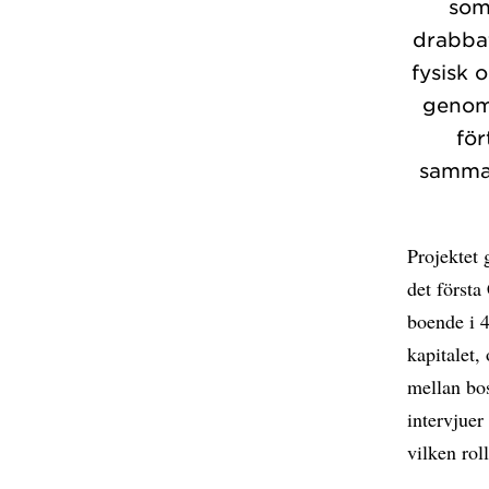
som
drabbat
fysisk 
genom 
för
samman
Projektet 
det första
boende i 
kapitalet,
mellan bo
intervjuer
vilken rol