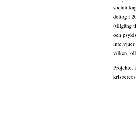
socialt ka
deltog i 2
(tillgång t
och psyki
intervjuer
vilken rol
Projektet 
krisbered