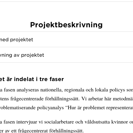
Projektbeskrivning
med projektet
vning av projektet
t är indelat i tre faser
ta fasen analyseras nationella, regionala och lokala policys s
stens frågecentrerade förhållningssätt. Vi arbetar här metodm
roblematiserande policyanalys “Hur är problemet representera
a fasen intervjuar vi socialarbetare och våldsutsatta kvinnor 
er av ett frågecentrerat förhållningssätt.