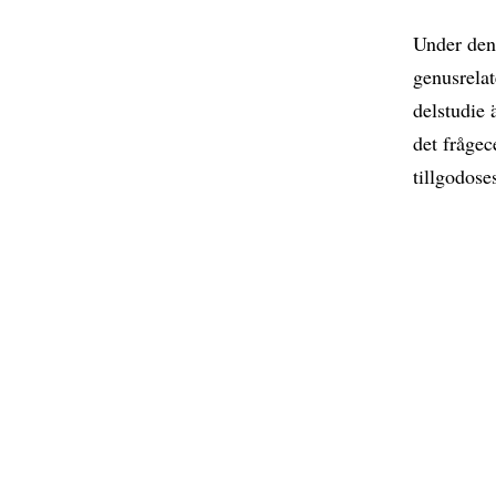
Under den 
genusrelat
delstudie ä
det frågec
tillgodose