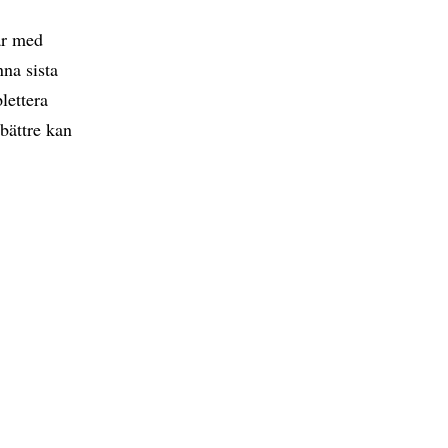
ar med
nna sista
plettera
 bättre kan