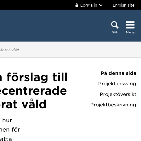
Logga in
English site
Sök
Meny
aterat våld
På denna sida
förslag till
Projektansvarig
ecentrerade
Projektöversikt
erat våld
Projektbeskrivning
a hur
men för
satta