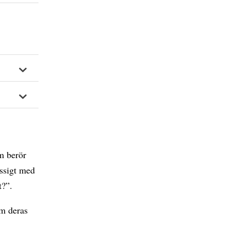
om berör
ässigt med
t?”.
om deras