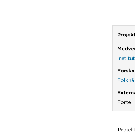
Projek
Medver
Institu
Forskn
Folkhä
Externa
Forte
Proje