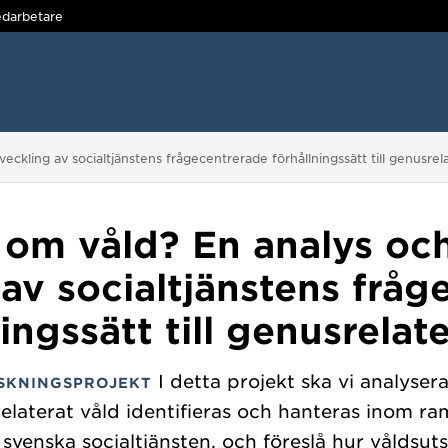
darbetare
veckling av socialtjänstens frågecentrerade förhållningssätt till genusrel
om våld? En analys och 
 av socialtjänstens fråg
ingssätt till genusrelat
I detta projekt ska vi analyser
SKNINGSPROJEKT
elaterat våld identifieras och hanteras inom ra
svenska socialtjänsten, och föreslå hur våldsut