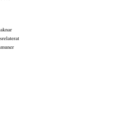
saknar
srelaterat
ommuner