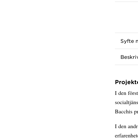
Syfte 
Beskri
Projekte
I den förs
socialtjän
Bacchis p
I den andr
erfarenhet