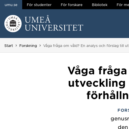
umu.se
För studenter
För forskare
Bibliotek
För me
Hoppa direkt till innehållet
Huvudmenyn dold.
Du är här:
Start
Forskning
Våga fråga om våld? En analys och förslag till ut
Våga fråga 
utveckling
förhålln
FOR
genusr
den 