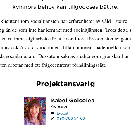
kvinnors behov kan tillgodoses bättre.
klienter inom socialtjänsten har erfarenheter av våld i större
ng än de som inte har kontakt med socialtjänsten. Trots detta 
sten rutinmässigt arbete för att identifiera förekomsten av genu
finns också stora variationer i tillämpningen, både mellan k
lda socialarbetare. Dessutom saknas studier som granskar hur
sten arbetar med ett frågecentrerat förhållningssätt.
Projektansvarig
Isabel Goicolea
Professor
E-post
090-786 54 66