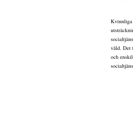
Kvinnliga 
utsträckni
socialtjän
våld. Det 
och enski
socialtjän