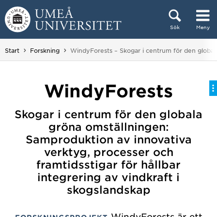
Hoppa direkt till innehållet
Sök
Meny
Huvudmenyn dold.
Du är här:
Start
Forskning
WindyForests – Skogar i centrum för den globala 
WindyForests
Skogar i centrum för den globala
gröna omställningen:
Samproduktion av innovativa
verktyg, processer och
framtidsstigar för hållbar
integrering av vindkraft i
skogslandskap
WindyForests är ett