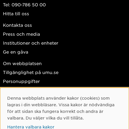
Tel: 090-786 50 00
Hitta till oss
Kontakta oss
Press och media
Institutioner och enheter
Ge en gåva
Om webbplatsen
Tillgänglighet på umu.se
Personuppgifter
Hantera kakor
Denna webbplats använder kakor (cookies) som
Facebook
Cookie-samtycke
lagras i din webbläsare. Vissa kakor är nödvändiga
Instagram
för att sidan ska fungera korrekt och andra är
valbara. Du väljer vilka du vill tillåta.
TikTok
Hantera valbara kakor
Youtube