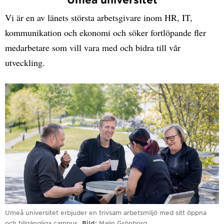
Vi är en av länets största arbetsgivare inom HR, IT,
kommunikation och ekonomi och söker fortlöpande fler
medarbetare som vill vara med och bidra till vår
utveckling.
Umeå universitet erbjuder en trivsam arbetsmiljö med sitt öppna
och tillgängliga campus.
Bild
Malin Grönborg