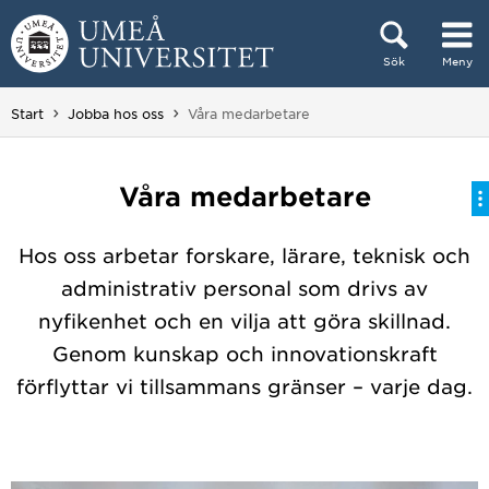
Hoppa direkt till innehållet
Sök
Meny
Huvudmenyn dold.
Du är här:
Start
Jobba hos oss
Våra medarbetare
Våra medarbetare
Hos oss arbetar forskare, lärare, teknisk och
administrativ personal som drivs av
nyfikenhet och en vilja att göra skillnad.
Genom kunskap och innovationskraft
förflyttar vi tillsammans gränser – varje dag.