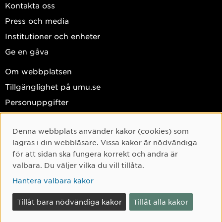
Kontakta oss
Press och media
Institutioner och enheter
Ge en gåva
Om webbplatsen
Tillgänglighet på umu.se
Personuppgifter
Hantera kakor
Denna webbplats använder kakor (cookies) som
Facebook
Cookie-samtycke
lagras i din webbläsare. Vissa kakor är nödvändiga
Instagram
för att sidan ska fungera korrekt och andra är
valbara. Du väljer vilka du vill tillåta.
TikTok
Hantera valbara kakor
Youtube
LinkedIn
Tillåt bara nödvändiga kakor
Tillåt alla kakor