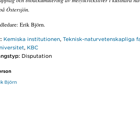
 på Östersjön.
ledare: Erik Björn.
:
Kemiska institutionen
,
Teknisk-naturvetenskapliga f
iversitet
,
KBC
ngstyp:
Disputation
erson
ik Björn