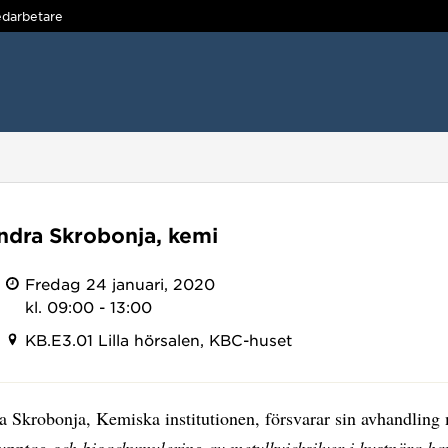
darbetare
ndra Skrobonja, kemi
Fredag 24 januari, 2020
kl. 09:00 - 13:00
KB.E3.01 Lilla hörsalen, KBC-huset
 Skrobonja, Kemiska institutionen, försvarar sin avhandling 
upptag och bioackumulering av metylkvicksilver i kustnära ha