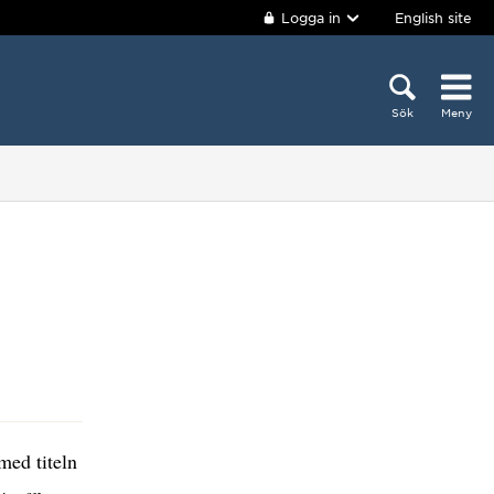
Logga in
English site
Sök
Meny
med titeln
v - en