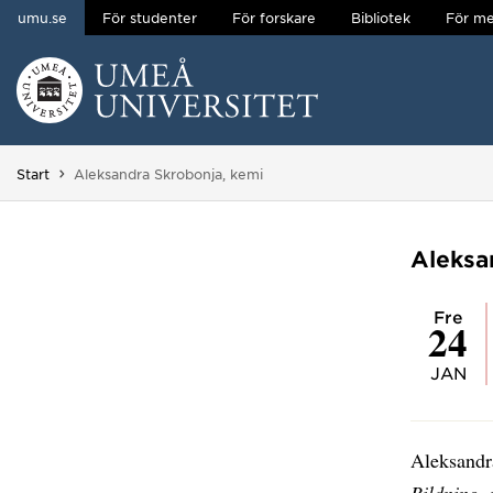
umu.se
För studenter
För forskare
Bibliotek
För me
Hoppa direkt till innehållet
Huvudmenyn dold.
Du är här:
Start
Aleksandra Skrobonja, kemi
Aleksa
fre
24
JAN
Aleksandra
Bildning, 