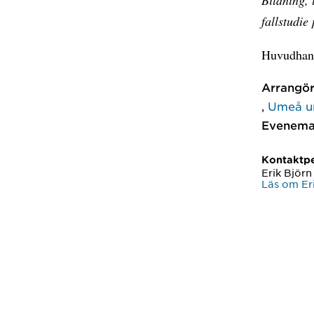
fallstudie
Huvudhand
Arrangör
,
Umeå un
Evenema
Kontaktp
Erik Björn
Läs om Er