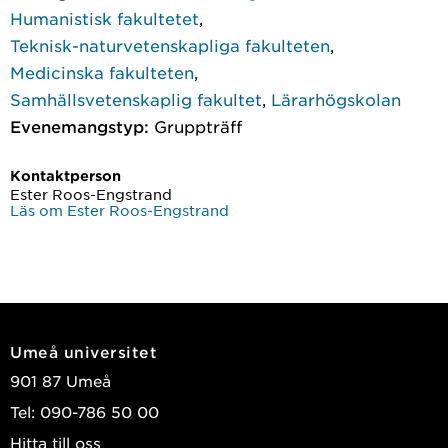
Humanistisk fakultetet
,
Teknisk-naturvetenskapliga fakulteten
,
Medicinska fakulteten
,
Samhällsvetenskaplig fakultet
,
Lärarhögskolan
Evenemangstyp:
Gruppträff
Kontaktperson
Ester Roos-Engstrand
Läs om Ester Roos-Engstrand
Umeå universitet
901 87 Umeå
Tel: 090-786 50 00
Hitta till oss