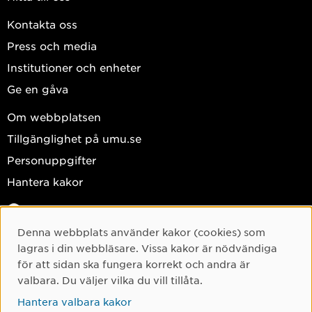
Kontakta oss
Press och media
Institutioner och enheter
Ge en gåva
Om webbplatsen
Tillgänglighet på umu.se
Personuppgifter
Hantera kakor
Facebook
Instagram
Denna webbplats använder kakor (cookies) som
Cookie-samtycke
lagras i din webbläsare. Vissa kakor är nödvändiga
TikTok
för att sidan ska fungera korrekt och andra är
Youtube
valbara. Du väljer vilka du vill tillåta.
LinkedIn
Hantera valbara kakor