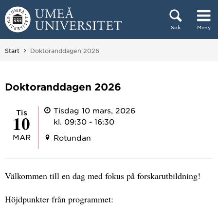
Hoppa direkt till innehållet
Sök
Meny
Huvudmenyn dold.
Du är här:
Start
Doktoranddagen 2026
Doktoranddagen 2026
Tisdag 10 mars, 2026
tis
10
kl. 09:30 - 16:30
MAR
Rotundan
Välkommen till en dag med fokus på forskarutbildning!
Höjdpunkter från programmet: