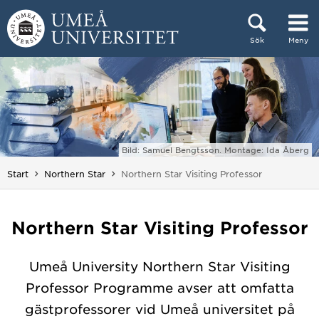
Hoppa direkt till innehållet
Sök
Meny
Huvudmenyn dold.
Bild: Samuel Bengtsson. Montage: Ida Åberg
Du är här:
Start
Northern Star
Northern Star Visiting Professor
Northern Star Visiting Professor
Umeå University Northern Star Visiting
Professor Programme avser att omfatta
gästprofessorer vid Umeå universitet på