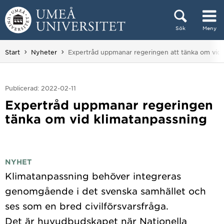
Hoppa direkt till innehållet
Sök
Meny
Huvudmenyn dold.
Du är här:
Start
Nyheter
Expertråd uppmanar regeringen att tänka om vid 
Publicerad: 2022-02-11
Expertråd uppmanar regeringen
tänka om vid klimatanpassning
NYHET
Klimatanpassning behöver integreras
genomgående i det svenska samhället och
ses som en bred civilförsvarsfråga.
Det är huvudbudskapet när Nationella