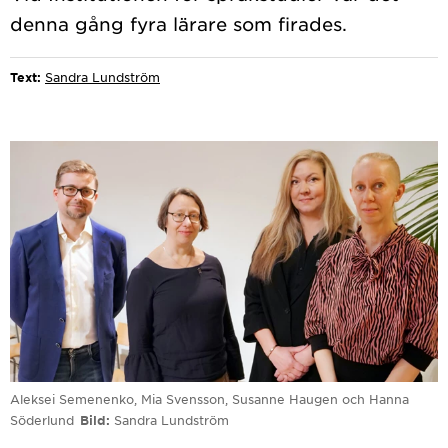
Text:
Sandra Lundström
Aleksei Semenenko, Mia Svensson, Susanne Haugen och Hanna
Söderlund
Bild
Sandra Lundström