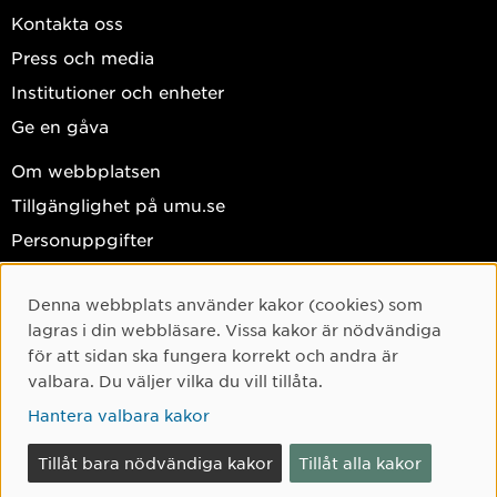
Kontakta oss
Press och media
Institutioner och enheter
Ge en gåva
Om webbplatsen
Tillgänglighet på umu.se
Personuppgifter
Hantera kakor
Denna webbplats använder kakor (cookies) som
Facebook
Cookie-samtycke
lagras i din webbläsare. Vissa kakor är nödvändiga
Instagram
för att sidan ska fungera korrekt och andra är
valbara. Du väljer vilka du vill tillåta.
TikTok
Hantera valbara kakor
Youtube
LinkedIn
Tillåt bara nödvändiga kakor
Tillåt alla kakor