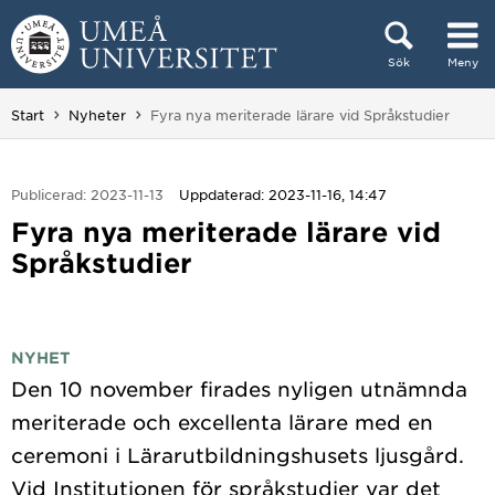
Hoppa direkt till innehållet
Sök
Meny
Huvudmenyn dold.
Du är här:
Start
Nyheter
Fyra nya meriterade lärare vid Språkstudier
Publicerad: 2023-11-13
Uppdaterad: 2023-11-16, 14:47
Fyra nya meriterade lärare vid
Språkstudier
NYHET
Den 10 november firades nyligen utnämnda
meriterade och excellenta lärare med en
ceremoni i Lärarutbildningshusets ljusgård.
Vid Institutionen för språkstudier var det