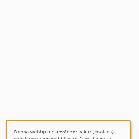
Denna webbplats använder kakor (cookies)
Cookie-samtycke
som lagras i din webbläsare. Vissa kakor är