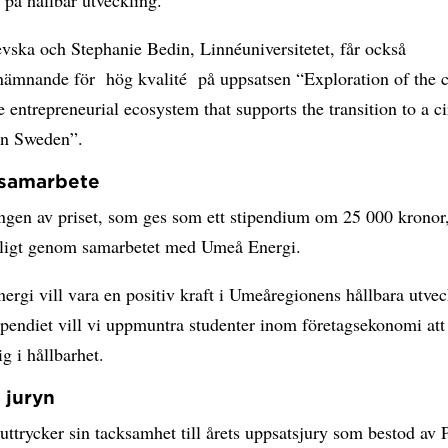
 på hållbar utveckling.
vska och Stephanie Bedin, Linnéuniversitetet, får också
ämnande för hög kvalité på uppsatsen “Exploration of the c
he entrepreneurial ecosystem that supports the transition to a ci
in Sweden”.
 samarbete
ingen av priset, som ges som ett stipendium om 25 000 kronor
jligt genom samarbetet med Umeå Energi.
rgi vill vara en positiv kraft i Umeåregionens hållbara utvec
pendiet vill vi uppmuntra studenter inom företagsekonomi att
ig i hållbarhet.
l juryn
trycker sin tacksamhet till årets uppsatsjury som bestod av 