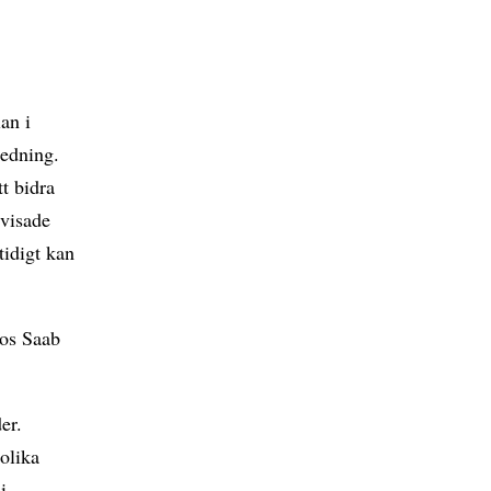
an i
ledning.
tt bidra
 visade
tidigt kan
hos Saab
er.
olika
i