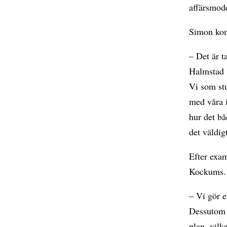
affärsmode
Simon ko
– Det är t
Halmstad 
Vi som stu
med våra i
hur det bå
det väldig
Efter exa
Kockums.
– Vi gör et
Dessutom s
plan, vilk