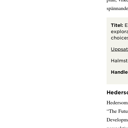
spännande
Titel:
E
explor
choice
Uppsat
Halmst
Handle
Heder
Hedersomn
“The Futu
Developme