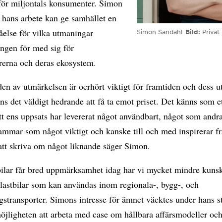
för miljontals konsumenter. Simon
 hans arbete kan ge samhället en
åelse för vilka utmaningar
Simon Sandahl
Bild
Privat
ringen för med sig för
örerna och deras ekosystem.
en av utmärkelsen är oerhört viktigt för framtiden och dess u
ns det väldigt hedrande att få ta emot priset. Det känns som e
tt ens uppsats har levererat något användbart, något som andr
mmar som något viktigt och kanske till och med inspirerar f
att skriva om något liknande säger Simon.
ilar får bred uppmärksamhet idag har vi mycket mindre kun
 lastbilar som kan användas inom regionala-, bygg-, och
gstransporter. Simons intresse för ämnet väcktes under hans s
öjligheten att arbeta med case om hållbara affärsmodeller oc