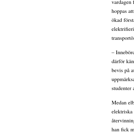
vardagen 
hoppas att
ökad först
elektrifie
transport
– Innebörd
därför kän
bevis på a
uppmärksa
studenter 
Medan elb
elektriska
återvinnin
han fick m