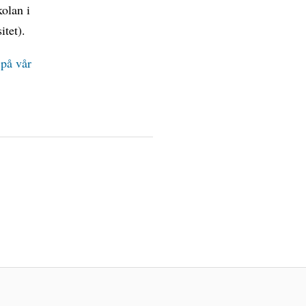
olan i
tet).
t
på vår