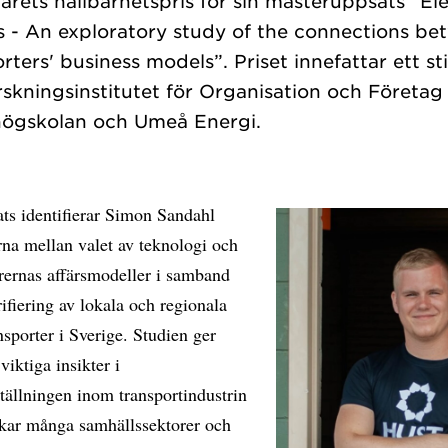
årets hållbarhetspris för sin masteruppsats “Ele
s - An exploratory study of the connections b
rters' business models”. Priset innefattar ett
skningsinstitutet för Organisation och Företag 
ats identifierar Simon Sandahl
na mellan valet av teknologi och
rernas affärsmodeller i samband
ifiering av lokala och regionala
ansporter i Sverige. Studien ger
viktiga insikter i
tällningen inom transportindustrin
kar många samhällssektorer och