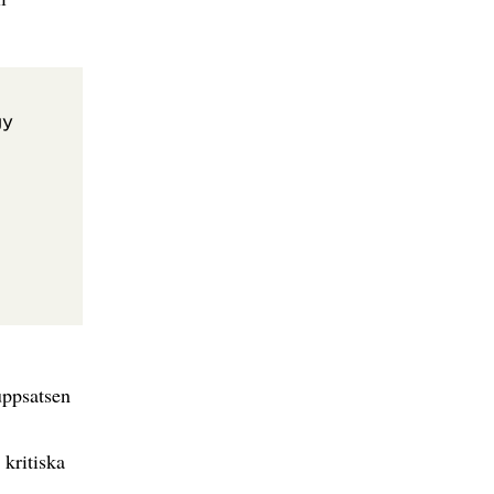
gy
uppsatsen
kritiska