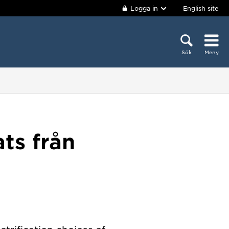
Logga in
English site
Sök
Meny
ts från