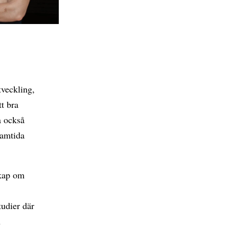
tveckling,
tt bra
a också
ramtida
skap om
tudier där
h