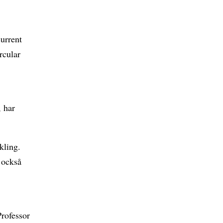
urrent
rcular
, har
kling.
 också
Professor