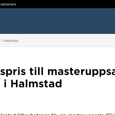
darbetare
n i Halmstad
spris till masteruppsa
 i Halmstad