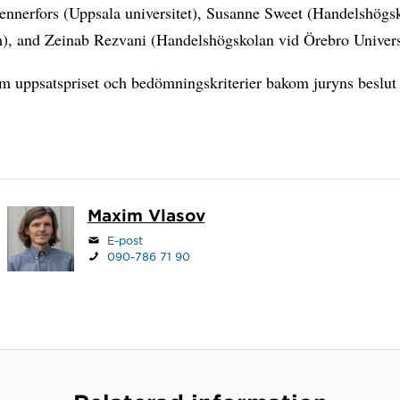
nnerfors (Uppsala universitet), Susanne Sweet (Handelshögsk
), and Zeinab Rezvani (Handelshögskolan vid Örebro Universi
m uppsatspriset och bedömningskriterier bakom juryns beslu
Maxim Vlasov
E-post
090-786 71 90