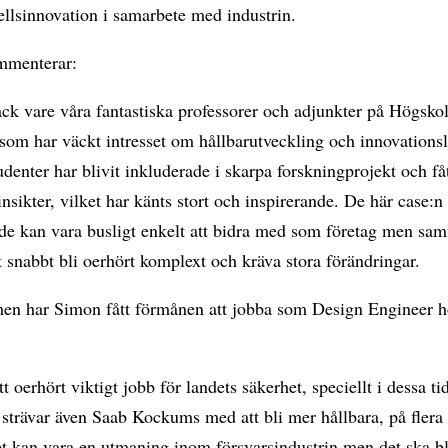
llsinnovation i samarbete med industrin.
mmenterar:
ack vare våra fantastiska professorer och adjunkter på Högskol
som har väckt intresset om hållbarutveckling och innovations
denter har blivit inkluderade i skarpa forskningprojekt och få
nsikter, vilket har känts stort och inspirerande. De här case:n
de kan vara busligt enkelt att bidra med som företag men sam
t snabbt bli oerhört komplext och kräva stora förändringar.
men har Simon fått förmånen att jobba som Design Engineer 
t oerhört viktigt jobb för landets säkerhet, speciellt i dessa tid
trävar även Saab Kockums med att bli mer hållbara, på flera 
et kan vara en utmaning inom försvarsindustrin men det ska bl