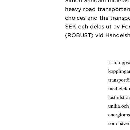
Simon Sandahl tilldelas 
heavy road transporter
choices and the transpo
SEK och delas ut av For
I sin upps
kopplingar
transportö
med elektr
lastbilstr
unika och 
energioms
som påver