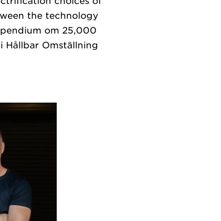
ctrification choices of
etween the technology
 stipendium om 25,000
i Hållbar Omställning