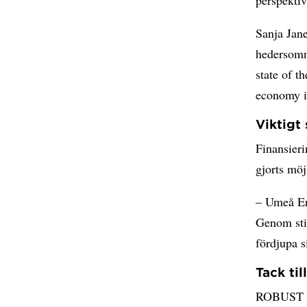
perspektiv
Sanja Jane
hedersomn
state of t
economy 
Viktigt
Finansier
gjorts mö
– Umeå Ene
Genom sti
fördjupa s
Tack til
ROBUST ut