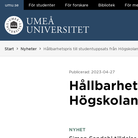
umu.se
För studenter
För forskare
Bibliotek
För me
Hoppa direkt till innehållet
Huvudmenyn dold.
Du är här:
Start
Nyheter
Hållbarhetspris till studentuppsats från Högskola
Publicerad: 2023-04-27
Hållbarhet
Högskolan
NYHET