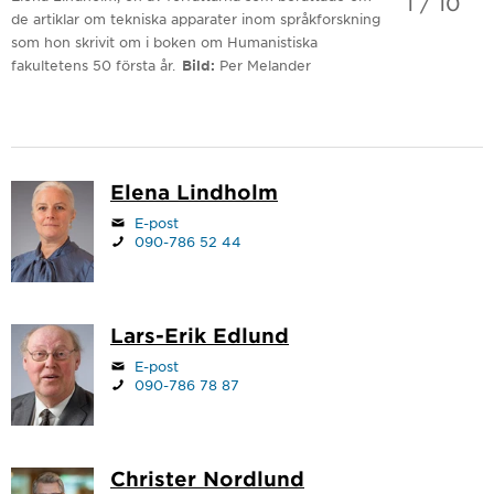
1
/
10
de artiklar om tekniska apparater inom språkforskning
som hon skrivit om i boken om Humanistiska
fakultetens 50 första år.
Bild
Per Melander
Elena Lindholm
E-post
090-786 52 44
Lars-Erik Edlund
E-post
090-786 78 87
Christer Nordlund