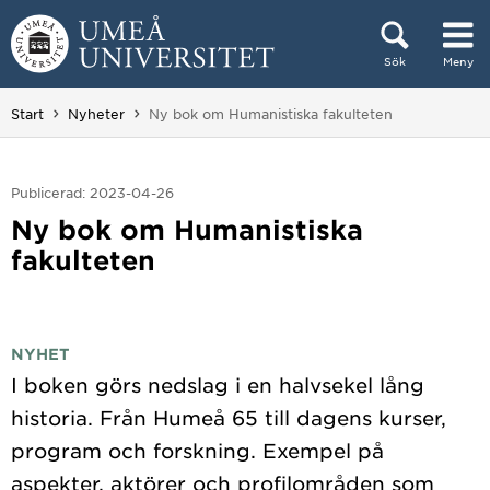
Hoppa direkt till innehållet
Sök
Meny
Huvudmenyn dold.
Du är här:
Start
Nyheter
Ny bok om Humanistiska fakulteten
Publicerad: 2023-04-26
Ny bok om Humanistiska
fakulteten
NYHET
I boken görs nedslag i en halvsekel lång
historia. Från Humeå 65 till dagens kurser,
program och forskning. Exempel på
aspekter, aktörer och profilområden som