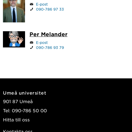
E-post
090-786 97 33
Per Melander
E-post
090-786 93 79
Umeå universitet
901 87 Umeå
Tel: 090-786 50 00
Hitta till oss
Kontakta oss