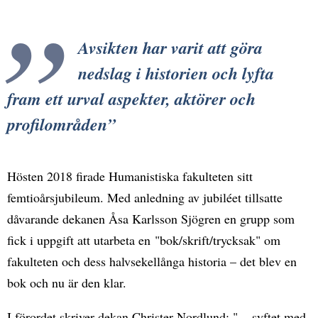
Avsikten har varit att göra
nedslag i historien och lyfta
fram ett urval aspekter, aktörer och
profilområden
Hösten 2018 firade Humanistiska fakulteten sitt
femtioårsjubileum. Med anledning av jubiléet tillsatte
dåvarande dekanen Åsa Karlsson Sjögren en grupp som
fick i uppgift att utarbeta en "bok/skrift/trycksak" om
fakulteten och dess halvsekellånga historia – det blev en
bok och nu är den klar.
I förordet skriver dekan Christer Nordlund: "... syftet med