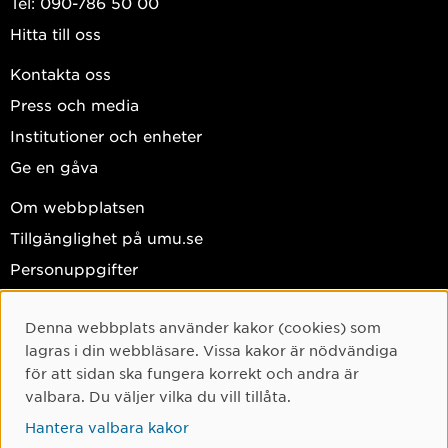
Tel: 090-786 50 00
Hitta till oss
Kontakta oss
Press och media
Institutioner och enheter
Ge en gåva
Om webbplatsen
Tillgänglighet på umu.se
Personuppgifter
Hantera kakor
Denna webbplats använder kakor (cookies) som
Facebook
Cookie-samtycke
lagras i din webbläsare. Vissa kakor är nödvändiga
Instagram
för att sidan ska fungera korrekt och andra är
valbara. Du väljer vilka du vill tillåta.
TikTok
Hantera valbara kakor
Youtube