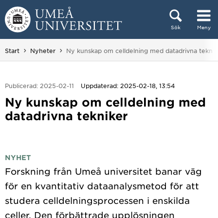
Hoppa direkt till innehållet
Sök
Meny
Huvudmenyn dold.
Du är här:
Start
Nyheter
Ny kunskap om celldelning med datadrivna teknik
Publicerad: 2025-02-11
Uppdaterad: 2025-02-18, 13:54
Ny kunskap om celldelning med
datadrivna tekniker
NYHET
Forskning från Umeå universitet banar väg
för en kvantitativ dataanalysmetod för att
studera celldelningsprocessen i enskilda
celler. Den förbättrade upplösningen