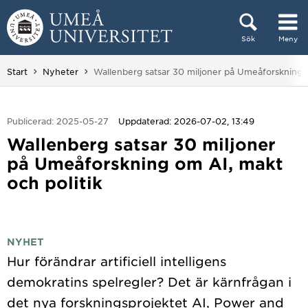
Hoppa direkt till innehållet
Sök
Meny
Huvudmenyn dold.
Du är här:
Start
Nyheter
Wallenberg satsar 30 miljoner på Umeåforskning o
Publicerad: 2025-05-27
Uppdaterad: 2026-07-02, 13:49
Wallenberg satsar 30 miljoner
på Umeåforskning om AI, makt
och politik
NYHET
Hur förändrar artificiell intelligens
demokratins spelregler? Det är kärnfrågan i
det nya forskningsprojektet AI, Power and