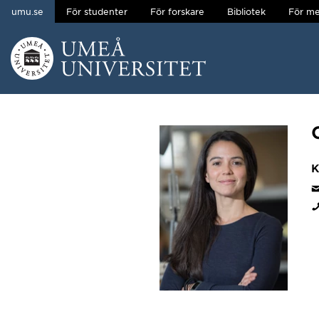
umu.se
För studenter
För forskare
Bibliotek
För me
Hoppa direkt till innehållet
Huvudmenyn dold.
K