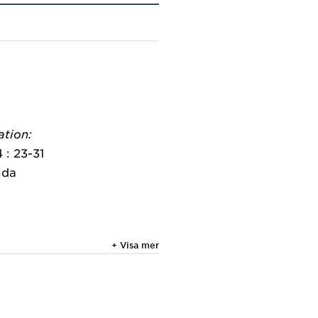
ation:
 : 23-31
ida
+ Visa mer
l.
mpact