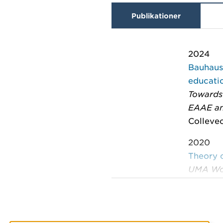
Publikationer
2024
Bauhaus 
educati
Towards
EAAE an
Collevec
2020
Theory o
UMA Wo
Collevec
2017
No Man 