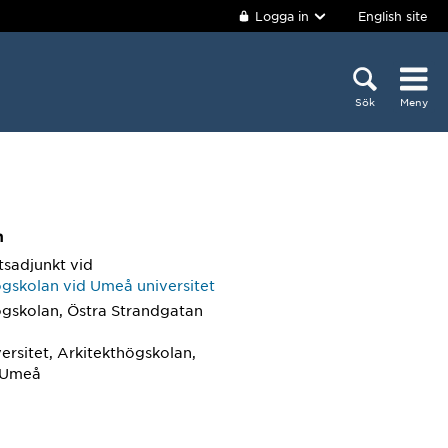
Logga in
English site
Sök
Meny
m
tsadjunkt
vid
ögskolan vid Umeå universitet
ögskolan, Östra Strandgatan
ersitet, Arkitekthögskolan,
 Umeå