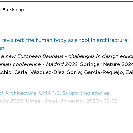
Forskning
revisited: the human body as a tool in architectural
on
 a new European Bauhaus - challenges in design educ
nual conference - Madrid 2022
, Springer Nature 2024
chio, Carla; Vázquez-Díaz, Sonia; Garcia-Requejo, Za
f Architecture: UMA 1-3, Supporting studies
rks 2020
, Umeå: Umeå University 2020 : 32-33
chio, Carla; Conway, Richard; Van Toorn, Roemer; et a
is an Island. Situated Design Research and Wicked I