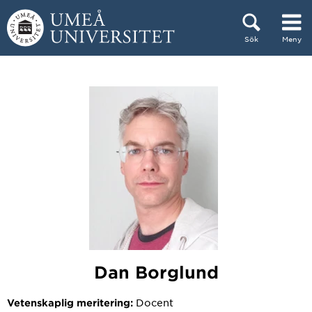
Hoppa direkt till innehållet
Sök
Meny
Huvudmenyn dold.
Dan Borglund
Docent
Vetenskaplig meritering: