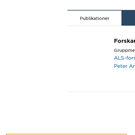
Publikationer
Forska
Gruppme
ALS-for
Peter A