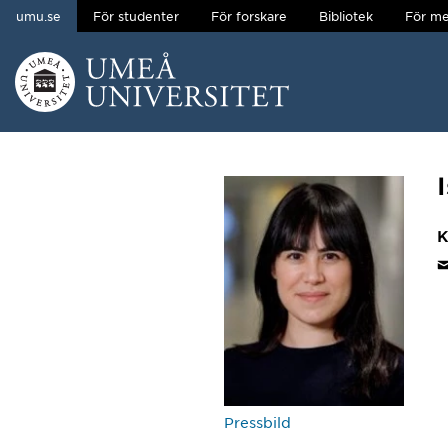
umu.se
För studenter
För forskare
Bibliotek
För me
Hoppa direkt till innehållet
Huvudmenyn dold.
K
Pressbild