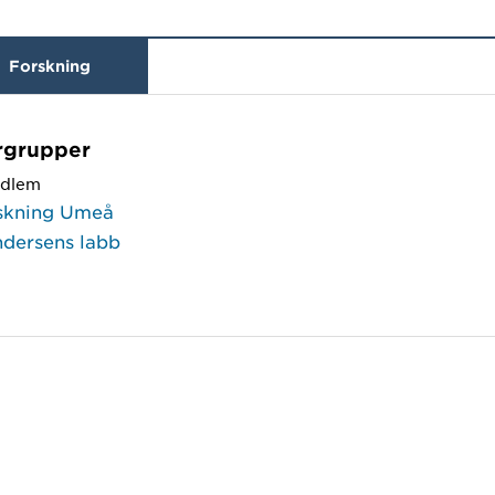
Forskning
rgrupper
dlem
skning Umeå
ndersens labb