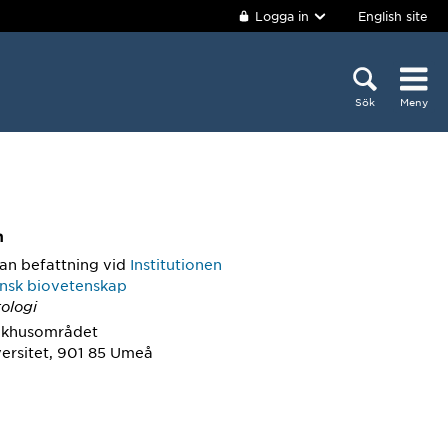
Logga in
English site
Sök
Meny
m
an befattning
vid
Institutionen
insk biovetenskap
ologi
ukhusområdet
ersitet, 901 85 Umeå