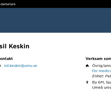
darbetare
Isil Keskin
ontakt
Verksam so
isil.keskin@umu.se
Övrig/ann
för medic
Enhet: Pat
By 6M, Sj
Umeå univ