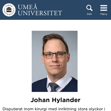
Hoppa direkt till innehållet
Sök
Meny
Huvudmenyn dold.
Johan Hylander
Disputerat inom kirurgi med inriktning stora olyckor i