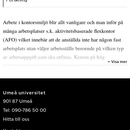
Arbete i kontorsmiljö blir allt vanligare och man inför på
många arbetsplatser s.k. aktivitetsbaserade flexkontor
(AFO) vilket innebär att de anställda inte har någon fast
arbetsplats utan väljer arbetsställe beroende på vilken typ
av arbetsuppgift som ska utföras. Kraven på hög
+ Visa mer
produktivitet har blivit allt större i arbetslivet samtidigt
som vi förväntas arbeta längre upp i ålder och även kunna
arbeta med olika typer av funktionsnedsättningar.
Umeå universitet
Jag medverkar i ett forskningprojekt som kallas AktiKon
901 87 Umeå
(Aktivitetsbaserat Kontor). Syftet med projektet är att
Tel: 090-786 50 00
undersöka hur en övergång från arbete i cellkontor till
Hitta till oss
AFO påverkar arbetsmiljö, hälsa, arbetsförmåga,