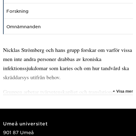
Forskning
Omnämnanden
Nicklas Strömberg och hans grupp forskar om varför vissa
men inte andra personer drabbas av kroniska
infektionssjukdomar som karies och om hur tandvård ska
skräddarsys utifrån behov.
Gruppen arbetar tvärvetenskapligt och translationellt med
+ Visa mer
kroniska sjukdomar som karies och infektioner i vidare
bemärkelse.
Umeå universitet
901 87 Umeå