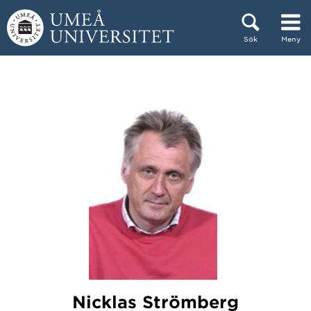
Hoppa direkt till innehållet
Sök
Meny
Huvudmenyn dold.
Nicklas Strömberg