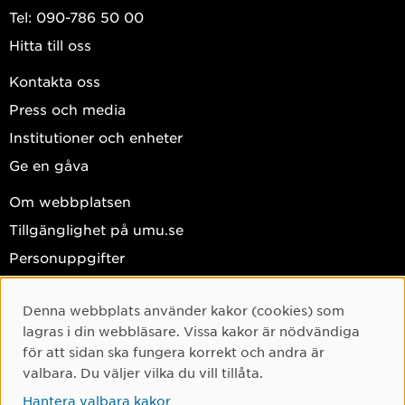
Tel: 090-786 50 00
Hitta till oss
Kontakta oss
Press och media
Institutioner och enheter
Ge en gåva
Om webbplatsen
Tillgänglighet på umu.se
Personuppgifter
Hantera kakor
Denna webbplats använder kakor (cookies) som
Cookie-samtycke
Facebook
lagras i din webbläsare. Vissa kakor är nödvändiga
Instagram
för att sidan ska fungera korrekt och andra är
valbara. Du väljer vilka du vill tillåta.
TikTok
Hantera valbara kakor