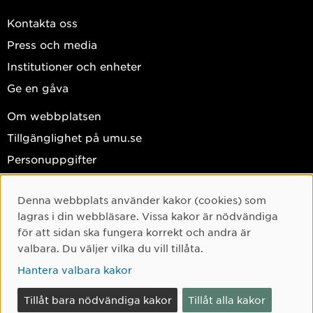
Kontakta oss
Press och media
Institutioner och enheter
Ge en gåva
Om webbplatsen
Tillgänglighet på umu.se
Personuppgifter
Hantera kakor
Denna webbplats använder kakor (cookies) som
Cookie-samtycke
Facebook
lagras i din webbläsare. Vissa kakor är nödvändiga
Instagram
för att sidan ska fungera korrekt och andra är
valbara. Du väljer vilka du vill tillåta.
TikTok
Hantera valbara kakor
Youtube
LinkedIn
Tillåt bara nödvändiga kakor
Tillåt alla kakor