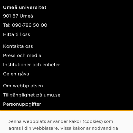
Umeå universitet
For an overview of my publications see my
Google scholar
901 87 Umeå
profile
Tel: 090-786 50 00
Hitta till oss
Kontakta oss
Press och media
Institutioner och enheter
Ge en gåva
Om webbplatsen
Tillgänglighet på umu.se
Personuppgifter
Hantera kakor
Denna webbplats använder kakor (cookies) som
Cookie-samtycke
Facebook
lagras i din webbläsare. Vissa kakor är nödvändiga