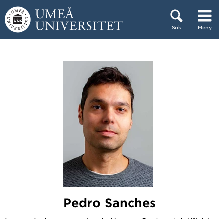
Hoppa direkt till innehållet
Sök
Meny
Huvudmenyn dold.
Pedro Sanches