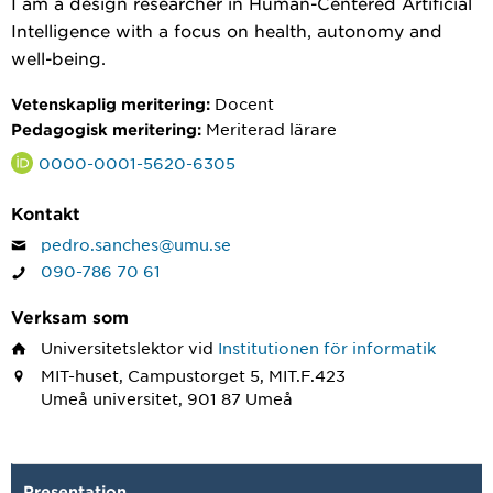
I am a design researcher in Human-Centered Artificial
Intelligence with a focus on health, autonomy and
well-being.
Docent
Vetenskaplig meritering:
Meriterad lärare
Pedagogisk meritering:
0000-0001-5620-6305
Kontakt
pedro.sanches@umu.se
090-786 70 61
Verksam som
Universitetslektor
vid
Institutionen för informatik
MIT-huset, Campustorget 5, MIT.F.423
Umeå universitet, 901 87 Umeå
Presentation