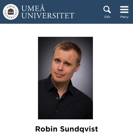
Hoppa direkt till innehållet
Sök
Meny
Huvudmenyn dold.
Robin Sundqvist