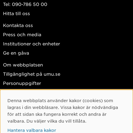
Validering av ERQ
Tel: 090-786 50 00
Hitta till oss
Kontakta oss
Press och media
Institutioner och enheter
Ge en gåva
Om webbplatsen
Tillgänglighet på umu.se
Personuppgifter
Hantera kakor
Denna webbplats använder kakor (cookies) som
Facebook
Cookie-samtycke
lagras i din webbläsare. Vissa kakor är nödvändiga
Instagram
för att sidan ska fungera korrekt och andra är
valbara. Du väljer vilka du vill tillåta.
TikTok
Hantera valbara kakor
Youtube