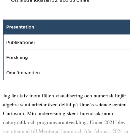
Östra strandgatan 32, 903 33 Umeå
Presentation
Publikationer
Forskning
Omnämnanden
Jag är aktiv inom fälten visualisering och numerisk linjär
algebra samt arbetar även deltid på Umeås science center
Curiosum. Min undervisning sker i huvudsak inom
datorgrafik och programvaruutveckling. Under 2021 blev
jag utnämnd till Meriterad lärare och från februari 2024 är