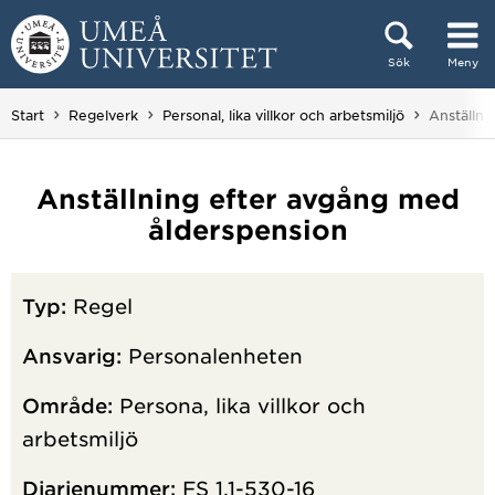
Hoppa direkt till innehållet
Sök
Meny
Huvudmenyn dold.
Du är här
Start
Regelverk
Personal, lika villkor och arbetsmiljö
Anställni
Anställning efter avgång med
ålderspension
Typ:
Regel
Ansvarig:
Personalenheten
Område:
Persona, lika villkor och
arbetsmiljö
Diarienummer:
FS 1.1-530-16