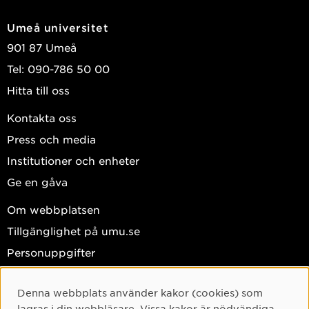
Umeå universitet
901 87 Umeå
Tel: 090-786 50 00
Hitta till oss
Kontakta oss
Press och media
Institutioner och enheter
Ge en gåva
Om webbplatsen
Tillgänglighet på umu.se
Personuppgifter
Hantera kakor
Denna webbplats använder kakor (cookies) som
Facebook
Cookie-samtycke
lagras i din webbläsare. Vissa kakor är nödvändiga