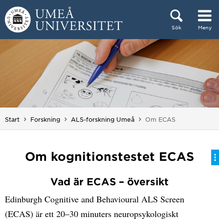
Hoppa direkt till innehållet
Sök
Meny
Huvudmenyn dold.
Du är här:
Start
Forskning
ALS-forskning Umeå
Om ECAS
Om kognitionstestet ECAS
Vad är ECAS – översikt
Edinburgh Cognitive and Behavioural ALS Screen
(ECAS) är ett 20–30 minuters neuropsykologiskt