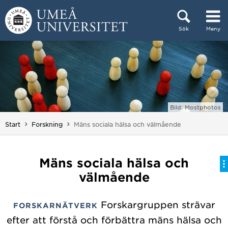
Hoppa direkt till innehållet
Sök
Meny
Huvudmenyn dold.
Bild: Mostphotos
Du är här:
Start
Forskning
Mäns sociala hälsa och välmående
Mäns sociala hälsa och
välmående
Forskargruppen strävar
FORSKARNÄTVERK
efter att förstå och förbättra mäns hälsa och