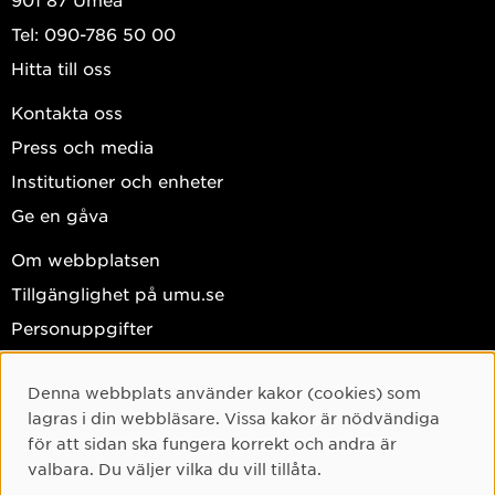
Tel: 090-786 50 00
Hitta till oss
Kontakta oss
Press och media
Institutioner och enheter
Ge en gåva
Om webbplatsen
Tillgänglighet på umu.se
Personuppgifter
Hantera kakor
Denna webbplats använder kakor (cookies) som
Cookie-samtycke
Facebook
lagras i din webbläsare. Vissa kakor är nödvändiga
Instagram
för att sidan ska fungera korrekt och andra är
valbara. Du väljer vilka du vill tillåta.
TikTok