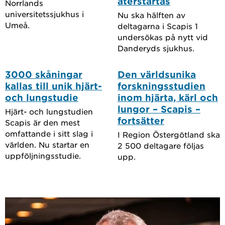
återstartas
Norrlands
universitetssjukhus i
Nu ska hälften av
Umeå.
deltagarna i Scapis 1
undersökas på nytt vid
Danderyds sjukhus.
3000 skåningar
Den världsunika
kallas till unik hjärt-
forskningsstudien
och lungstudie
inom hjärta, kärl och
lungor – Scapis –
Hjärt- och lungstudien
fortsätter
Scapis är den mest
omfattande i sitt slag i
I Region Östergötland ska
världen. Nu startar en
2 500 deltagare följas
uppföljningsstudie.
upp.