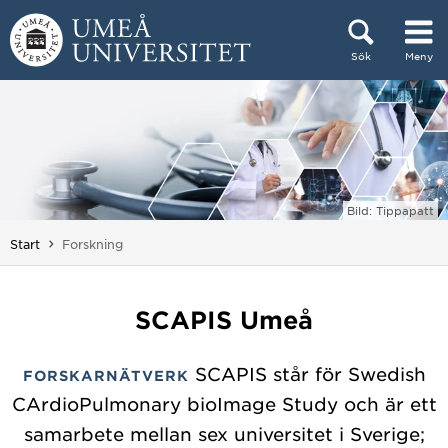
Hoppa direkt till innehållet
Sök
Meny
Huvudmenyn dold.
Bild: Tippapatt
Du är här:
Start
Forskning
SCAPIS Umeå
SCAPIS står för Swedish
FORSKARNÄTVERK
CArdioPulmonary bioImage Study och är ett
samarbete mellan sex universitet i Sverige;