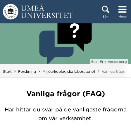
Hoppa direkt till innehållet
Sök
Meny
Huvudmenyn dold.
Bild: Erik Vesterberg
Du är här:
Start
Forskning
Miljöarkeologiska laboratoriet
Vanliga frågor 
Vanliga frågor (FAQ)
Här hittar du svar på de vanligaste frågorna
om vår verksamhet.