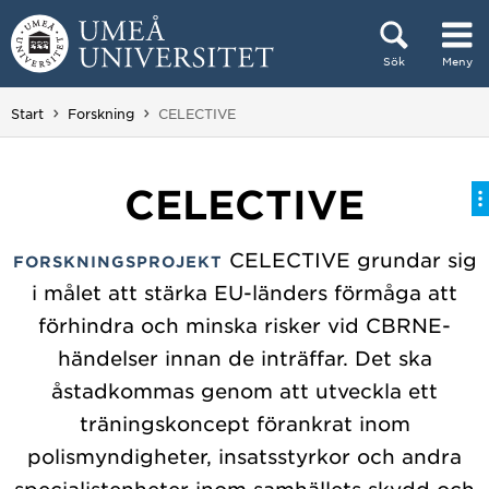
Hoppa direkt till innehållet
Sök
Meny
Huvudmenyn dold.
Du är här:
Start
Forskning
CELECTIVE
CELECTIVE
CELECTIVE grundar sig
FORSKNINGSPROJEKT
i målet att stärka EU-länders förmåga att
förhindra och minska risker vid CBRNE-
händelser innan de inträffar. Det ska
åstadkommas genom att utveckla ett
träningskoncept förankrat inom
polismyndigheter, insatsstyrkor och andra
specialistenheter inom samhällets skydd och