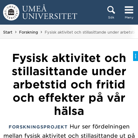
Hoppa direkt till innehållet
Sök
Meny
Huvudmenyn dold.
Du är här:
Start
Forskning
Fysisk aktivitet och stillasittande under arbetstid
Fysisk aktivitet och
stillasittande under
arbetstid och fritid
och effekter på vår
hälsa
Hur ser fördelningen
FORSKNINGSPROJEKT
mellan fysisk aktivitet och stillasittande ut på