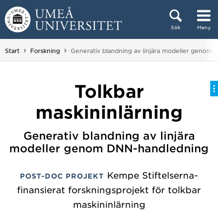
Hoppa direkt till innehållet
Sök
Meny
Huvudmenyn dold.
Du är här:
Start
Forskning
Generativ blandning av linjära modeller genom
Tolkbar
maskininlärning
Generativ blandning av linjära
modeller genom DNN-handledning
Kempe Stiftelserna-
POST-DOC PROJEKT
finansierat forskningsprojekt för tolkbar
maskininlärning