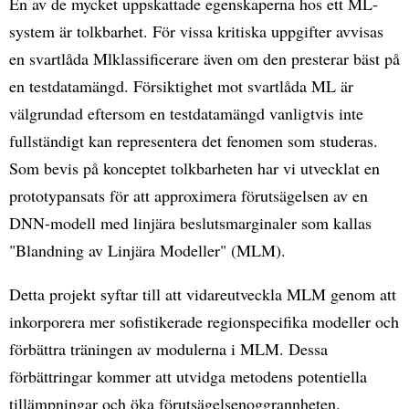
En av de mycket uppskattade egenskaperna hos ett ML-
system är tolkbarhet. För vissa kritiska uppgifter avvisas
en svartlåda Mlklassificerare även om den presterar bäst på
en testdatamängd. Försiktighet mot svartlåda ML är
välgrundad eftersom en testdatamängd vanligtvis inte
fullständigt kan representera det fenomen som studeras.
Som bevis på konceptet tolkbarheten har vi utvecklat en
prototypansats för att approximera förutsägelsen av en
DNN-modell med linjära beslutsmarginaler som kallas
"Blandning av Linjära Modeller" (MLM).
Detta projekt syftar till att vidareutveckla MLM genom att
inkorporera mer sofistikerade regionspecifika modeller och
förbättra träningen av modulerna i MLM. Dessa
förbättringar kommer att utvidga metodens potentiella
tillämpningar och öka förutsägelsenoggrannheten.