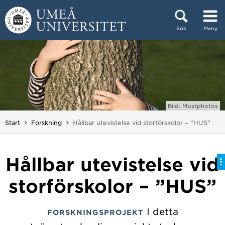
Hoppa direkt till innehållet
Sök
Meny
Huvudmenyn dold.
Bild: Mostphotos
Du är här:
Start
Forskning
Hållbar utevistelse vid storförskolor – ”HUS”
Hållbar utevistelse vid
storförskolor – ”HUS”
I detta
FORSKNINGSPROJEKT