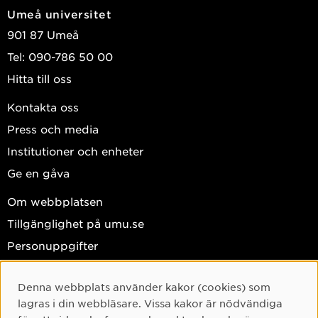
Umeå universitet
901 87 Umeå
Tel: 090-786 50 00
Hitta till oss
Kontakta oss
Press och media
Institutioner och enheter
Ge en gåva
Om webbplatsen
Tillgänglighet på umu.se
Personuppgifter
Hantera kakor
Denna webbplats använder kakor (cookies) som
Cookie-samtycke
Facebook
lagras i din webbläsare. Vissa kakor är nödvändiga
Instagram