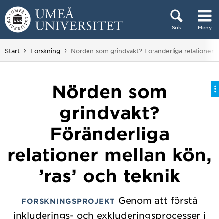
Hoppa direkt till innehållet
Sök
Meny
Huvudmenyn dold.
Du är här:
Start
Forskning
Nörden som grindvakt? Föränderliga relationer me
Nörden som
grindvakt?
Föränderliga
relationer mellan kön,
’ras’ och teknik
Genom att förstå
FORSKNINGSPROJEKT
inkluderings- och exkluderingsprocesser i