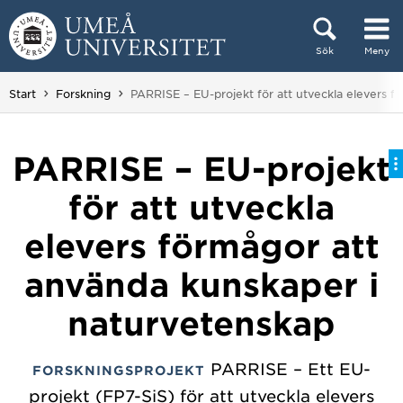
Hoppa direkt till innehållet
Sök
Meny
Huvudmenyn dold.
Du är här:
Start
Forskning
PARRISE – EU-projekt för att utveckla elevers 
PARRISE – EU-projekt
för att utveckla
elevers förmågor att
använda kunskaper i
naturvetenskap
PARRISE – Ett EU-
FORSKNINGSPROJEKT
projekt (FP7-SiS) för att utveckla elevers