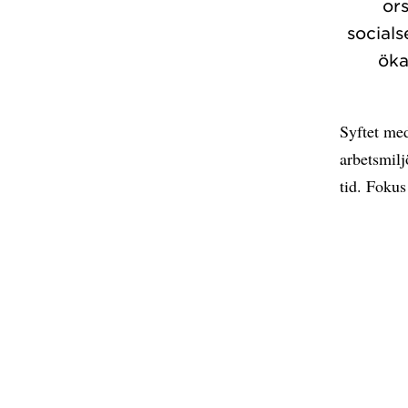
or
socials
öka
Syftet med
arbetsmil
tid. Fokus