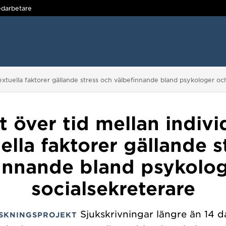
darbetare
extuella faktorer gällande stress och välbefinnande bland psykologer oc
 över tid mellan indivi
ella faktorer gällande s
innande bland psykolo
socialsekreterare
Sjukskrivningar längre än 14 d
SKNINGSPROJEKT