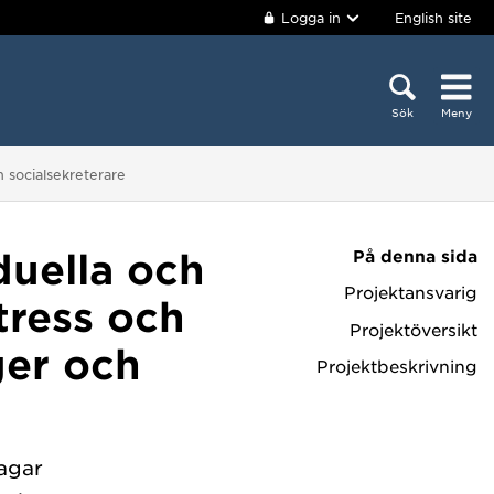
Logga in
English site
Sök
Meny
h socialsekreterare
På denna sida
duella och
Projektansvarig
tress och
Projektöversikt
ger och
Projektbeskrivning
agar