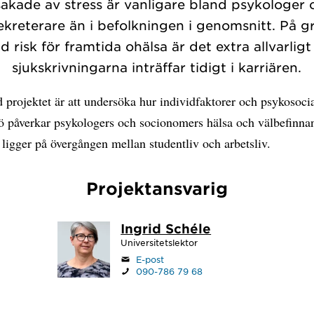
sakade av stress är vanligare bland psykologer 
ekreterare än i befolkningen i genomsnitt. På 
d risk för framtida ohälsa är det extra allvarlig
sjukskrivningarna inträffar tidigt i karriären.
 projektet är att undersöka hur individfaktorer och psykosoci
jö påverkar psykologers och socionomers hälsa och välbefinna
 ligger på övergången mellan studentliv och arbetsliv.
Projektansvarig
Ingrid Schéle
Universitetslektor
E-post
090-786 79 68