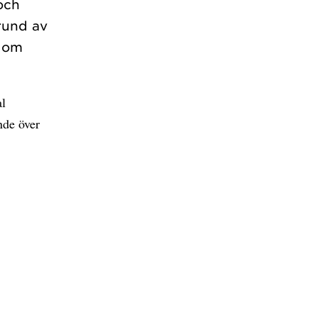
och
grund av
t om
al
nde över