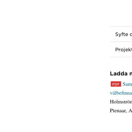
Syfte 
Projek
Ladda n
Sams
välbefinn
Holmström
Pienaar, 