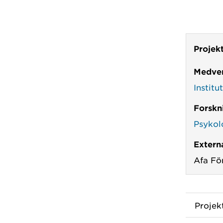
Projek
Medver
Institu
Forskn
Psykol
Externa
Afa Fö
Proje