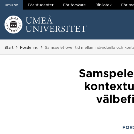
umu.se
För studenter
För forskare
Bibliotek
För me
Hoppa direkt till innehållet
Huvudmenyn dold.
Du är här:
Start
Forskning
Samspelet över tid mellan individuella och kont
Samspelet
kontextu
välbef
FOR