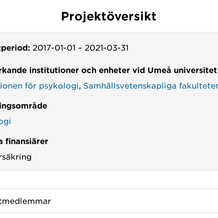
Projektöversikt
tperiod:
2017-01-01
–
2021-03-31
kande institutioner och enheter vid Umeå universitet
tionen för psykologi
,
Samhällsvetenskapliga fakultete
ingsområde
ogi
 finansiärer
rsäkring
ktmedlemmar