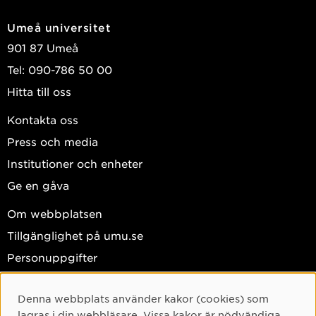
Umeå universitet
901 87 Umeå
Tel: 090-786 50 00
Hitta till oss
Kontakta oss
Press och media
Institutioner och enheter
Ge en gåva
Om webbplatsen
Tillgänglighet på umu.se
Personuppgifter
Hantera kakor
Denna webbplats använder kakor (cookies) som
Facebook
Cookie-samtycke
lagras i din webbläsare. Vissa kakor är nödvändiga