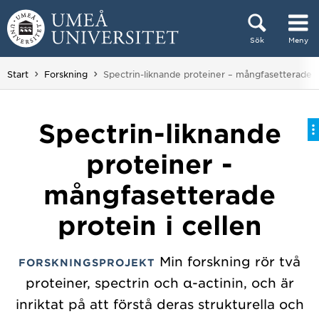
Hoppa direkt till innehållet
Sök
Meny
Huvudmenyn dold.
Du är här:
Start
Forskning
Spectrin-liknande proteiner – mångfasetterade pr
Spectrin-liknande
proteiner -
mångfasetterade
protein i cellen
Min forskning rör två
FORSKNINGSPROJEKT
proteiner, spectrin och α-actinin, och är
inriktat på att förstå deras strukturella och