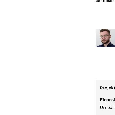
Projek
Finans
Umeå 