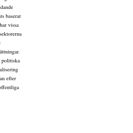
tydande
ats baserat
 har vissa
sektorerna
e
ättningar.
 politiska
alisering
an efter
offentliga