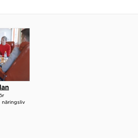
lan
ör
 näringsliv