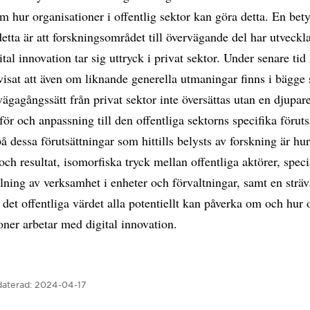
 hur organisationer i offentlig sektor kan göra detta. En be
 detta är att forskningsområdet till övervägande del har utveckl
ital innovation tar sig uttryck i privat sektor. Under senare tid
isat att även om liknande generella utmaningar finns i bägge 
lvägagångssätt från privat sektor inte översättas utan en djupar
 för och anpassning till den offentliga sektorns specifika föruts
 dessa förutsättningar som hittills belysts av forskning är hur
och resultat, isomorfiska tryck mellan offentliga aktörer, speci
ning av verksamhet i enheter och förvaltningar, samt en sträv
 det offentliga värdet alla potentiellt kan påverka om och hur 
oner arbetar med digital innovation.
aterad:
2024-04-17