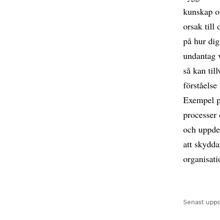
kunskap om
orsak till
på hur dig
undantag v
så kan til
förståelse
Exempel på
processer 
och uppdel
att skydda
organisati
Senast uppd