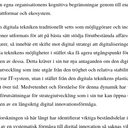
n egna organisationens kognitiva begränsningar genom till e
lattformar och ekosystem.
digitala tekniken traditionellt setts som möjliggörare och i
oner utformats för att på bästa sätt stödja förutbestämda affärs
urer, så innebär ett skifte mot digital strategi att digitaliserin
la teknikens möjligheter i stället ska få agera utgångspunkt fö
en av dessa. Detta kräver i sin tur nya antaganden om den digi
utveckling som inte utgår från den tröghet och relativa stabili
erar IT-system, utan i stället från den digitala teknikens plasti
 över tid. Medvetenhet och förståelse för denna dynamik har v
förutsättningar för strategiutveckling som i sin tur kan öppna
en av en långsiktig digital innovationsförmåga.
rskningen så här långt har identifierat viktiga beståndsdelar 
av en systematisk förmåga till digital innovation så saknas vi