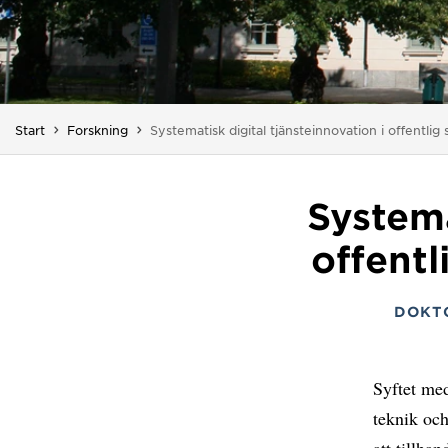
Du är här:
Start
Forskning
Systematisk digital tjänsteinnovation i offentlig 
Systema
offentl
DOKT
Syftet med
teknik och
att tillha