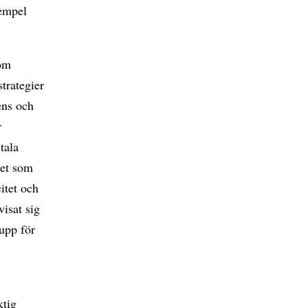
xempel
nom
strategier
gens och
r
tala
tet som
citet och
isat sig
 upp för
i
ktig