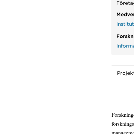
Företa
Medver
Institu
Forskn
Inform
Proje
Forskning
forsknings
managemen