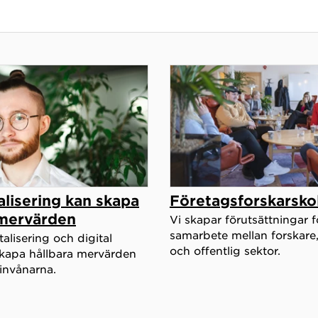
alisering kan skapa
Företagsforskarsko
 mervärden
Vi skapar förutsättningar f
samarbete mellan forskare,
talisering och digital
och offentlig sektor.
skapa hållbara mervärden
nvånarna.