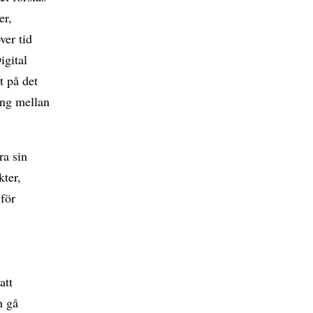
er,
ver tid
igital
t på det
ing mellan
ra sin
kter,
 för
att
h gå