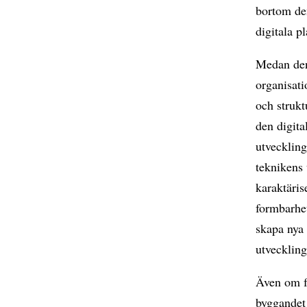
bortom de
digitala p
Medan den 
organisati
och strukt
den digita
utveckling
teknikens 
karaktäris
formbarhet
skapa nya 
utveckling
Även om fo
byggandet 