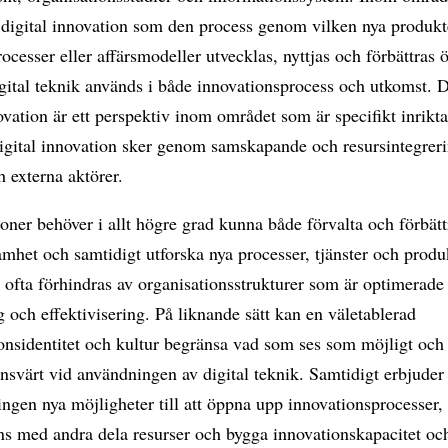
 digital innovation som den process genom vilken nya produkt
processer eller affärsmodeller utvecklas, nyttjas och förbättras ö
gital teknik används i både innovationsprocess och utkomst. D
ovation är ett perspektiv inom området som är specifikt inrikta
digital innovation sker genom samskapande och resursintegrer
h externa aktörer.
oner behöver i allt högre grad kunna både förvalta och förbätt
mhet och samtidigt utforska nya processer, tjänster och produ
ofta förhindras av organisationsstrukturer som är optimerade
g och effektivisering. På liknande sätt kan en väletablerad
onsidentitet och kultur begränsa vad som ses som möjligt och
ansvärt vid användningen av digital teknik. Samtidigt erbjuder
ringen nya möjligheter till att öppna upp innovationsprocesser, 
ns med andra dela resurser och bygga innovationskapacitet oc