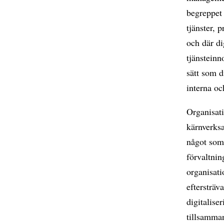
begreppet
tjänster, 
och där di
tjänsteinn
sätt som 
interna oc
Organisati
kärnverksa
något som 
förvaltnin
organisati
eftersträv
digitalise
tillsamma