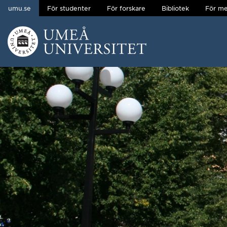
umu.se
För studenter
För forskare
Bibliotek
För me
Hoppa direkt till innehållet
Huvudmenyn dold.