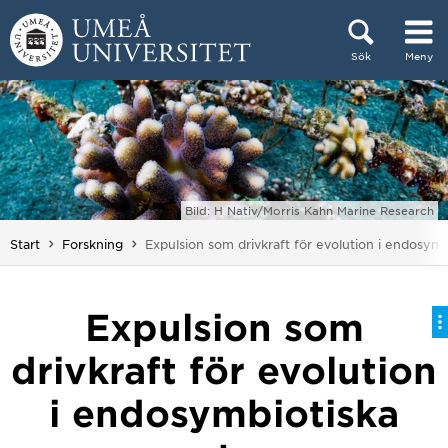
Hoppa direkt till innehållet
Sök
Meny
Huvudmenyn dold.
Bild: H Nativ/Morris Kahn Marine Research
Du är här:
Start
Forskning
Expulsion som drivkraft för evolution i endosym
Expulsion som
drivkraft för evolution
i endosymbiotiska