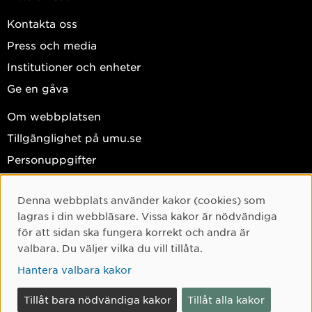
Kontakta oss
Press och media
Institutioner och enheter
Ge en gåva
Om webbplatsen
Tillgänglighet på umu.se
Personuppgifter
Hantera kakor
Denna webbplats använder kakor (cookies) som
Facebook
Cookie-samtycke
lagras i din webbläsare. Vissa kakor är nödvändiga
Instagram
för att sidan ska fungera korrekt och andra är
valbara. Du väljer vilka du vill tillåta.
TikTok
Hantera valbara kakor
Youtube
LinkedIn
Tillåt bara nödvändiga kakor
Tillåt alla kakor