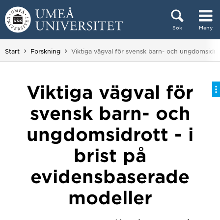
Hoppa direkt till innehållet
Sök
Meny
Huvudmenyn dold.
Du är här:
Start
Forskning
Viktiga vägval för svensk barn- och ungdomsidrot
Viktiga vägval för
svensk barn- och
ungdomsidrott - i
brist på
evidensbaserade
modeller