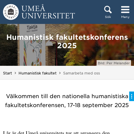
Hoppa direkt till innehållet
Sök
Meny
Huvudmenyn dold.
Humanistisk fakultetskonferens
2025
Bild: Per Melander
Du är här:
Start
Humanistisk fakultet
Samarbeta med oss
Välkommen till den nationella humanistiska
fakultetskonferensen, 17-18 september 2025
I år är det Umeå universitets tur att arrangera den