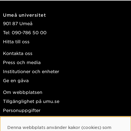
Umeå universitet
901 87 Umeå
Tel: 090-786 50 00
Hitta till oss
Kontakta oss
Press och media
Institutioner och enheter
Ge en gåva
Om webbplatsen
Tillgänglighet på umu.se
Personuppgifter
Hantera kakor
Denna webbplats använder kakor (cookies) som
Facebook