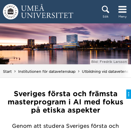
Hoppa direkt till innehållet
Sök
Meny
Huvudmenyn dold.
Bild: Fredrik Larsson
Start
Institutionen för datavetenskap
Utbildning vid datavetens
Sveriges första och främsta
masterprogram i AI med fokus
på etiska aspekter
Genom att studera Sveriges första och