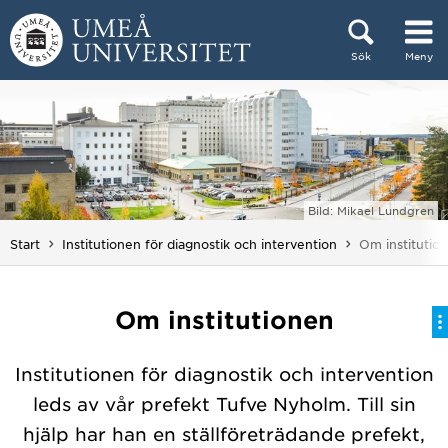
Hoppa direkt till innehållet
Sök
Meny
Huvudmenyn dold.
Bild: Mikael Lundgren
Du är här:
Start
Institutionen för diagnostik och intervention
Om institutio
Om institutionen
Institutionen för diagnostik och intervention
leds av vår prefekt Tufve Nyholm. Till sin
hjälp har han en ställföreträdande prefekt,