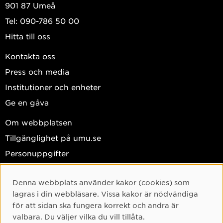
901 87 Umeå
Tel: 090-786 50 00
Hitta till oss
Kontakta oss
Press och media
Institutioner och enheter
Ge en gåva
Om webbplatsen
Tillgänglighet på umu.se
Personuppgifter
Hantera kakor
Denna webbplats använder kakor (cookies) som
Facebook
Cookie-samtycke
lagras i din webbläsare. Vissa kakor är nödvändiga
Instagram
för att sidan ska fungera korrekt och andra är
valbara. Du väljer vilka du vill tillåta.
TikTok