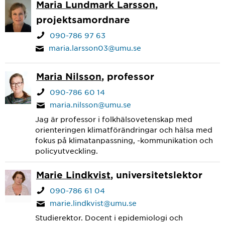
Maria Lundmark Larsson
,
projektsamordnare
090-786 97 63
maria.larsson03@umu.se
Maria Nilsson
, professor
090-786 60 14
maria.nilsson@umu.se
Jag är professor i folkhälsovetenskap med
orienteringen klimatförändringar och hälsa med
fokus på klimatanpassning, -kommunikation och
policyutveckling.
Marie Lindkvist
, universitetslektor
090-786 61 04
marie.lindkvist@umu.se
Studierektor. Docent i epidemiologi och