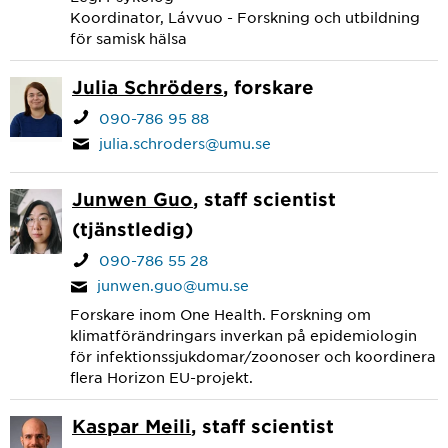
Koordinator, Lávvuo - Forskning och utbildning
för samisk hälsa
Julia Schröders
, forskare
090-786 95 88
julia.schroders@umu.se
Junwen Guo
, staff scientist
(tjänstledig)
090-786 55 28
junwen.guo@umu.se
Forskare inom One Health. Forskning om
klimatförändringars inverkan på epidemiologin
för infektionssjukdomar/zoonoser och koordinera
flera Horizon EU-projekt.
Kaspar Meili
, staff scientist