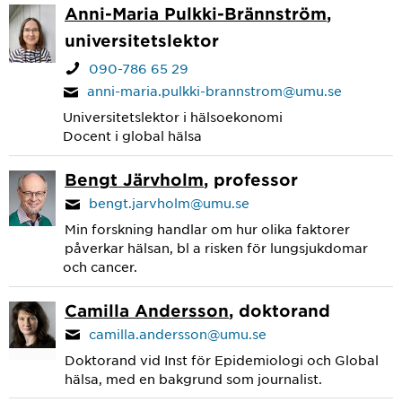
Anni-Maria Pulkki-Brännström
,
universitetslektor
090-786 65 29
anni-maria.pulkki-brannstrom@umu.se
Universitetslektor i hälsoekonomi
Docent i global hälsa
Bengt Järvholm
, professor
bengt.jarvholm@umu.se
Min forskning handlar om hur olika faktorer
påverkar hälsan, bl a risken för lungsjukdomar
och cancer.
Camilla Andersson
, doktorand
camilla.andersson@umu.se
Doktorand vid Inst för Epidemiologi och Global
hälsa, med en bakgrund som journalist.