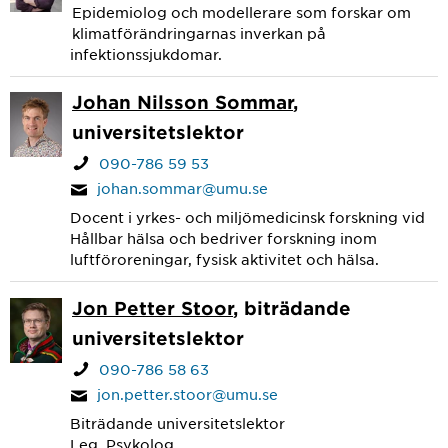
Epidemiolog och modellerare som forskar om
klimatförändringarnas inverkan på
infektionssjukdomar.
Johan Nilsson Sommar
,
universitetslektor
090-786 59 53
johan.sommar@umu.se
Docent i yrkes- och miljömedicinsk forskning vid
Hållbar hälsa och bedriver forskning inom
luftföroreningar, fysisk aktivitet och hälsa.
Jon Petter Stoor
, biträdande
universitetslektor
090-786 58 63
jon.petter.stoor@umu.se
Biträdande universitetslektor
Leg. Psykolog