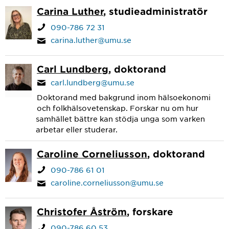
Carina Luther
, studieadministratör
090-786 72 31
carina.luther@umu.se
Carl Lundberg
, doktorand
carl.lundberg@umu.se
Doktorand med bakgrund inom hälsoekonomi
och folkhälsovetenskap. Forskar nu om hur
samhället bättre kan stödja unga som varken
arbetar eller studerar.
Caroline Corneliusson
, doktorand
090-786 61 01
caroline.corneliusson@umu.se
Christofer Åström
, forskare
090-786 60 53