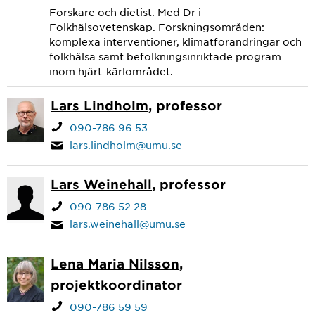
Forskare och dietist. Med Dr i
Folkhälsovetenskap. Forskningsområden:
komplexa interventioner, klimatförändringar och
folkhälsa samt befolkningsinriktade program
inom hjärt-kärlområdet.
Lars Lindholm
, professor
090-786 96 53
lars.lindholm@umu.se
Lars Weinehall
, professor
090-786 52 28
lars.weinehall@umu.se
Lena Maria Nilsson
,
projektkoordinator
090-786 59 59