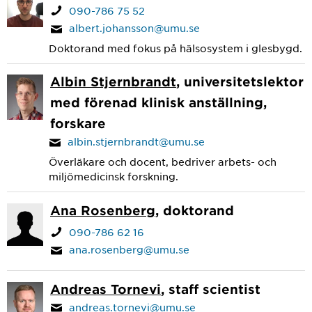
090-786 75 52
albert.johansson@umu.se
Doktorand med fokus på hälsosystem i glesbygd.
Albin Stjernbrandt
, universitetslektor
med förenad klinisk anställning,
forskare
albin.stjernbrandt@umu.se
Överläkare och docent, bedriver arbets- och
miljömedicinsk forskning.
Ana Rosenberg
, doktorand
090-786 62 16
ana.rosenberg@umu.se
Andreas Tornevi
, staff scientist
andreas.tornevi@umu.se