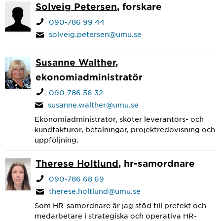
Solveig Petersen
, forskare
090-786 99 44
solveig.petersen@umu.se
Susanne Walther
,
ekonomiadministratör
090-786 56 32
susanne.walther@umu.se
Ekonomiadministratör, sköter leverantörs- och
kundfakturor, betalningar, projektredovisning och
uppföljning.
Therese Holtlund
, hr-samordnare
090-786 68 69
therese.holtlund@umu.se
Som HR-samordnare är jag stöd till prefekt och
medarbetare i strategiska och operativa HR-