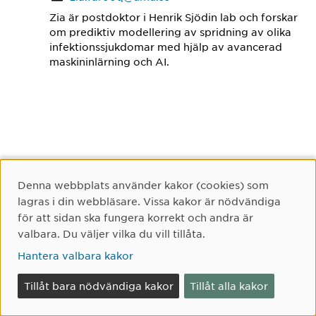
Zia är postdoktor i Henrik Sjödin lab och forskar
om prediktiv modellering av spridning av olika
infektionssjukdomar med hjälp av avancerad
maskininlärning och AI.
Denna webbplats använder kakor (cookies) som
Senast uppdaterad:
2025-03-31
Cookie-samtycke
lagras i din webbläsare. Vissa kakor är nödvändiga
för att sidan ska fungera korrekt och andra är
valbara. Du väljer vilka du vill tillåta.
Hantera valbara kakor
Umeå universitet
Tillåt bara nödvändiga kakor
Tillåt alla kakor
901 87 Umeå