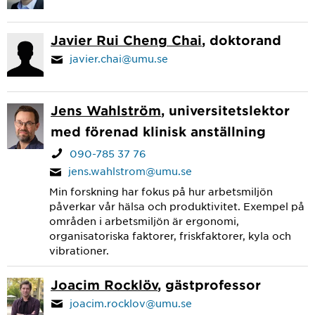
Javier Rui Cheng Chai
, doktorand
javier.chai@umu.se
Jens Wahlström
, universitetslektor
med förenad klinisk anställning
090-785 37 76
jens.wahlstrom@umu.se
Min forskning har fokus på hur arbetsmiljön
påverkar vår hälsa och produktivitet. Exempel på
områden i arbetsmiljön är ergonomi,
organisatoriska faktorer, friskfaktorer, kyla och
vibrationer.
Joacim Rocklöv
, gästprofessor
joacim.rocklov@umu.se