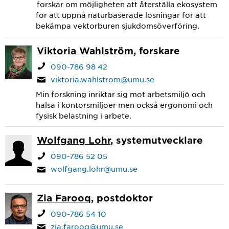
forskar om möjligheten att återställa ekosystem
för att uppnå naturbaserade lösningar för att
bekämpa vektorburen sjukdomsöverföring.
Viktoria Wahlström
, forskare
090-786 98 42
viktoria.wahlstrom@umu.se
Min forskning inriktar sig mot arbetsmiljö och
hälsa i kontorsmiljöer men också ergonomi och
fysisk belastning i arbete.
Wolfgang Lohr
, systemutvecklare
090-786 52 05
wolfgang.lohr@umu.se
Zia Farooq
, postdoktor
090-786 54 10
zia.farooq@umu.se