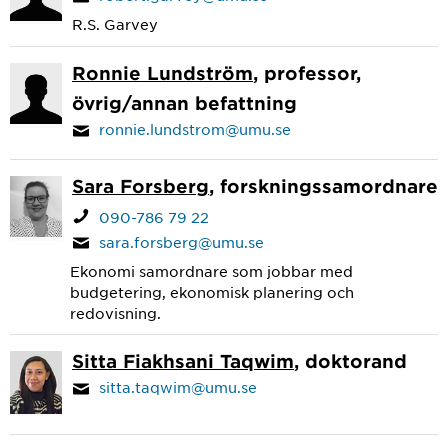
R.S. Garvey
Ronnie Lundström
, professor,
övrig/annan befattning
ronnie.lundstrom@umu.se
Sara Forsberg
, forskningssamordnare
090-786 79 22
sara.forsberg@umu.se
Ekonomi samordnare som jobbar med
budgetering, ekonomisk planering och
redovisning.
Sitta Fiakhsani Taqwim
, doktorand
sitta.taqwim@umu.se