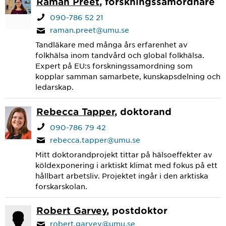
Raman Preet
, forskningssamordnare
090-786 52 21
raman.preet@umu.se
Tandläkare med många års erfarenhet av
folkhälsa inom tandvård och global folkhälsa.
Expert på EU:s forskningssamordning som
kopplar samman samarbete, kunskapsdelning och
ledarskap.
Rebecca Tapper
, doktorand
090-786 79 42
rebecca.tapper@umu.se
Mitt doktorandprojekt tittar på hälsoeffekter av
köldexponering i arktiskt klimat med fokus på ett
hållbart arbetsliv. Projektet ingår i den arktiska
forskarskolan.
Robert Garvey
, postdoktor
robert.garvey@umu.se