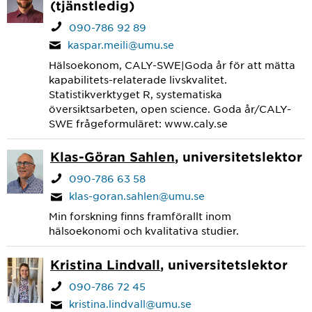
(tjänstledig)
090-786 92 89
kaspar.meili@umu.se
Hälsoekonom, CALY-SWE|Goda år för att mätta
kapabilitets-relaterade livskvalitet.
Statistikverktyget R, systematiska
översiktsarbeten, open science. Goda år/CALY-
SWE frågeformuläret: www.caly.se
Klas-Göran Sahlen
, universitetslektor
090-786 63 58
klas-goran.sahlen@umu.se
Min forskning finns framförallt inom
hälsoekonomi och kvalitativa studier.
Kristina Lindvall
, universitetslektor
090-786 72 45
kristina.lindvall@umu.se