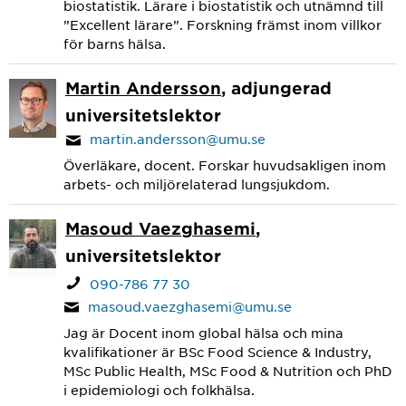
biostatistik. Lärare i biostatistik och utnämnd till
”Excellent lärare”. Forskning främst inom villkor
för barns hälsa.
Martin Andersson
, adjungerad
universitetslektor
martin.andersson@umu.se
Överläkare, docent. Forskar huvudsakligen inom
arbets- och miljörelaterad lungsjukdom.
Masoud Vaezghasemi
,
universitetslektor
090-786 77 30
masoud.vaezghasemi@umu.se
Jag är Docent inom global hälsa och mina
kvalifikationer är BSc Food Science & Industry,
MSc Public Health, MSc Food & Nutrition och PhD
i epidemiologi och folkhälsa.