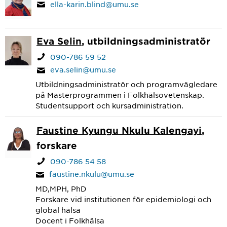
ella-karin.blind@umu.se
Eva Selin
, utbildningsadministratör
090-786 59 52
eva.selin@umu.se
Utbildningsadministratör och programvägledare
på Masterprogrammen i Folkhälsovetenskap.
Studentsupport och kursadministration.
Faustine Kyungu Nkulu Kalengayi
,
forskare
090-786 54 58
faustine.nkulu@umu.se
MD,MPH, PhD
Forskare vid institutionen för epidemiologi och
global hälsa
Docent i Folkhälsa