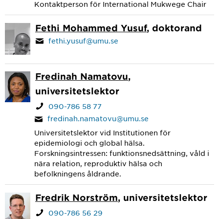
Kontaktperson för International Mukwege Chair
Fethi Mohammed Yusuf
, doktorand
fethi.yusuf@umu.se
Fredinah Namatovu
,
universitetslektor
090-786 58 77
fredinah.namatovu@umu.se
Universitetslektor vid Institutionen för
epidemiologi och global hälsa.
Forskningsintressen: funktionsnedsättning, våld i
nära relation, reproduktiv hälsa och
befolkningens åldrande.
Fredrik Norström
, universitetslektor
090-786 56 29