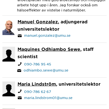
arbete högt upp i åren. Jag forskar också om
hälsoeffekter av vistelse i naturmiljöer.
Manuel Gonzalez
, adjungerad
universitetslektor
manuel.gonzalez@umu.se
Maquines Odhiambo Sewe
, staff
scientist
090-786 95 45
odhiambo.sewe@umu.se
Maria Lindström
, universitetslektor
090-786 62 67
maria.lindstrom01@umu.se