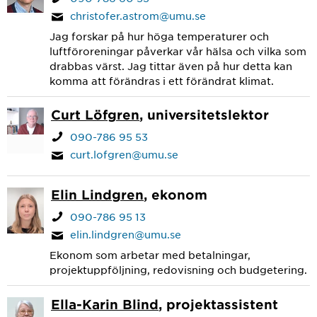
christofer.astrom@umu.se
Jag forskar på hur höga temperaturer och
luftföroreningar påverkar vår hälsa och vilka som
drabbas värst. Jag tittar även på hur detta kan
komma att förändras i ett förändrat klimat.
Curt Löfgren
, universitetslektor
090-786 95 53
curt.lofgren@umu.se
Elin Lindgren
, ekonom
090-786 95 13
elin.lindgren@umu.se
Ekonom som arbetar med betalningar,
projektuppföljning, redovisning och budgetering.
Ella-Karin Blind
, projektassistent