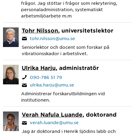
frågor. Jag stöttar i frågor som rekrytering,
personaladministration, systematiskt
arbetsmiljöarbete m.m
Tohr Nilsson
, universitetslektor
tohr.nilsson@umu.se
Seniorlektor och docent som forskar på
vibrationsskador i arbetslivet.
Ulrika Harju
, administratör
090-786 51 79
ulrika.harju@umu.se
Administrerar forskarutbildningen vid
institutionen.
Verah Nafula Luande
, doktorand
verah.luande@umu.se
Jag är doktorand i Henrik Sjödins labb och