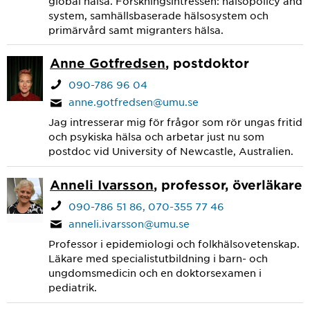
global hälsa. Forskningsintressen: hälsopolicy and
system, samhällsbaserade hälsosystem och
primärvård samt migranters hälsa.
Anne Gotfredsen
, postdoktor
090-786 96 04
anne.gotfredsen@umu.se
Jag intresserar mig för frågor som rör ungas fritid
och psykiska hälsa och arbetar just nu som
postdoc vid University of Newcastle, Australien.
Anneli Ivarsson
, professor, överläkare
090-786 51 86
070-355 77 46
anneli.ivarsson@umu.se
Professor i epidemiologi och folkhälsovetenskap.
Läkare med specialistutbildning i barn- och
ungdomsmedicin och en doktorsexamen i
pediatrik.