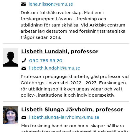
lena.nilsson@umu.se
Doktor i folkhälsovetenskap. Medlem i
forskargruppen Lávvuo – forskning och
utbildning för samisk hälsa. Vid Arktiskt centrum
arbetar jag dessutom med forskningsstrategiska
frågor sedan 2013.
Lisbeth Lundahl
, professor
090-786 69 20
lisbeth.lundahl@umu.se
Professor i pedagogiskt arbete, gästprofessor vid
Göteborgs Universitet 2022 - 2023. Forskningen
rör utbildningspolitik och ungas vägar och val i
policy-, institutionellt och individperspektiv.
Lisbeth Slunga Järvholm
, professor
lisbeth.slunga-jarvholm@umu.se
Min forskning handlar om hur vi skapar hållbara
arbetsplatser med god arbetsmiljö och möjliggör