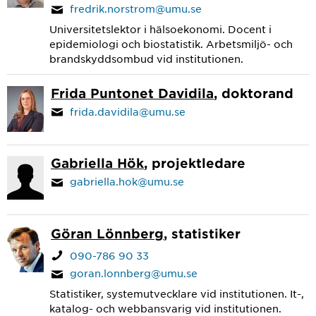
fredrik.norstrom@umu.se
Universitetslektor i hälsoekonomi. Docent i
epidemiologi och biostatistik. Arbetsmiljö- och
brandskyddsombud vid institutionen.
Frida Puntonet Davidila
, doktorand
frida.davidila@umu.se
Gabriella Hök
, projektledare
gabriella.hok@umu.se
Göran Lönnberg
, statistiker
090-786 90 33
goran.lonnberg@umu.se
Statistiker, systemutvecklare vid institutionen. It-,
katalog- och webbansvarig vid institutionen.