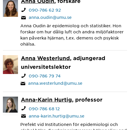
Anna Oudin
, forskare
090-786 62 92
anna.oudin@umu.se
Anna Oudin är epidemiolog och statistiker. Hon
forskar om hur dålig luft och andra miljöfaktorer
kan påverka hjärnan, t.ex. demens och psykisk
ohälsa.
Anna Westerlund
, adjungerad
universitetslektor
090-786 79 74
anna.westerlund@umu.se
Anna-Karin Hurtig
, professor
090-786 68 12
anna-karin.hurtig@umu.se
Prefekt vid Institutionen för epidemiologi och