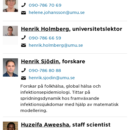
090-786 70 69
helene.johansson@umu.se
Henrik Holmberg
, universitetslektor
090-786 66 59
henrik.holmberg@umu.se
Henrik Sjödin
, forskare
090-786 80 88
henrik.sjodin@umu.se
Forskar på folkhälsa, global hälsa och
infektionsepidemiologi. Tittar på
spridningsdynamik hos framväxande
infektionssjukdomar med hjälp av matematisk
modellering.
Huzeifa Aweesha
, staff scientist