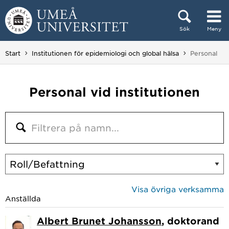
Hoppa direkt till innehållet
Sök
Meny
Huvudmenyn dold.
Du är här:
Start
Institutionen för epidemiologi och global hälsa
Personal
Personal vid institutionen
Visa övriga verksamma
Anställda
Albert Brunet Johansson
, doktorand