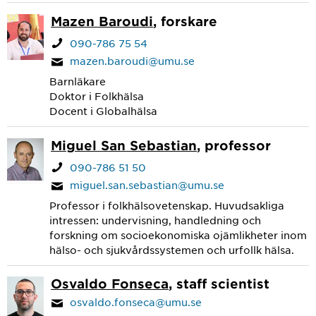
Mazen Baroudi
, forskare
090-786 75 54
mazen.baroudi@umu.se
Barnläkare
Doktor i Folkhälsa
Docent i Globalhälsa
Miguel San Sebastian
, professor
090-786 51 50
miguel.san.sebastian@umu.se
Professor i folkhälsovetenskap. Huvudsakliga
intressen: undervisning, handledning och
forskning om socioekonomiska ojämlikheter inom
hälso- och sjukvårdssystemen och urfollk hälsa.
Osvaldo Fonseca
, staff scientist
osvaldo.fonseca@umu.se