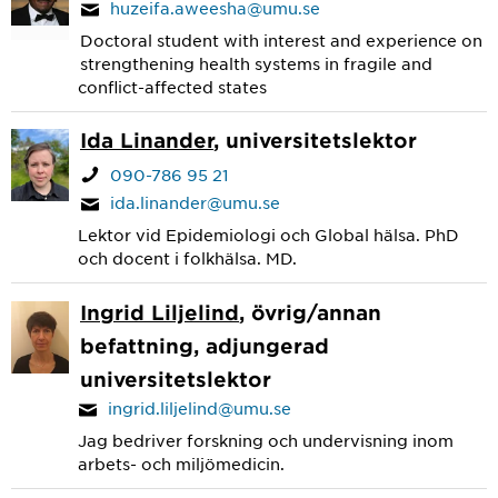
huzeifa.aweesha@umu.se
Doctoral student with interest and experience on
strengthening health systems in fragile and
conflict-affected states
Ida Linander
, universitetslektor
090-786 95 21
ida.linander@umu.se
Lektor vid Epidemiologi och Global hälsa. PhD
och docent i folkhälsa. MD.
Ingrid Liljelind
, övrig/annan
befattning, adjungerad
universitetslektor
ingrid.liljelind@umu.se
Jag bedriver forskning och undervisning inom
arbets- och miljömedicin.