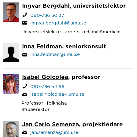
Ingvar Bergdahl
, universitetslektor
090-786 50 37
ingvar.bergdahl@umu.se
Universitetslektor i arbets- och miljömedicin
Inna Feldman
, seniorkonsult
inna.feldman@umu.se
Isabel Goicolea
, professor
090-786 54 66
isabel.goicolea@umu.se
Professor i folkhälsa
Studierektor
Jan Carlo Semenza
, projektledare
jan.semenza@umu.se