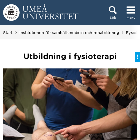
Hoppa direkt till innehållet
Sök
Meny
Huvudmenyn dold.
Start
Institutionen för samhällsmedicin och rehabilitering
Fysiote
Utbildning i fysioterapi