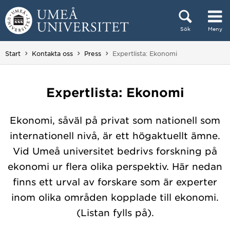
Hoppa direkt till innehållet
Sök
Meny
Huvudmenyn dold.
Du är här:
Start
Kontakta oss
Press
Expertlista: Ekonomi
Expertlista: Ekonomi
Ekonomi, såväl på privat som nationell som
internationell nivå, är ett högaktuellt ämne.
Vid Umeå universitet bedrivs forskning på
ekonomi ur flera olika perspektiv. Här nedan
finns ett urval av forskare som är experter
inom olika områden kopplade till ekonomi.
(Listan fylls på).