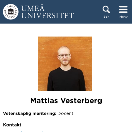
Hoppa direkt till innehållet
Sök
Meny
Huvudmenyn dold.
Mattias Vesterberg
Docent
Vetenskaplig meritering:
Kontakt