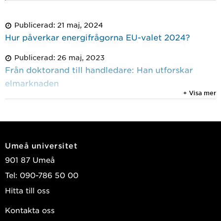
Publicerad: 21 maj, 2024
Hur påverkar energifrågorna EU-valet 2024?
Publicerad: 26 maj, 2023
Från doktorand till handledare: Han utforskar
elmarknaden
+ Visa mer
Publicerad: 02 sep, 2022
Bra med elpriskompensation – men utforma stödet
rätt
Umeå universitet
Publicerad: 21 maj, 2019
901 87 Umeå
Handelshögskolans vetenskapliga pris 2019
Tel: 090-786 50 00
Hitta till oss
Kontakta oss